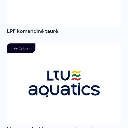
LPF komandinė taurė
Varžybos