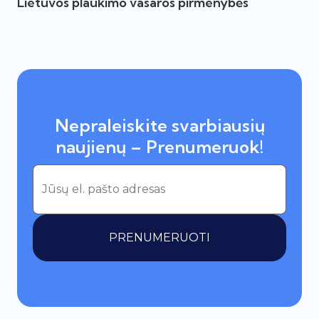
Lietuvos plaukimo vasaros pirmenybės
Nepraleiskite svarbiausių
naujienų – Prenumeruok!
PRENUMERUOTI