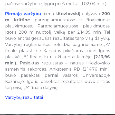
pačiose varžybose, lygiai prieš metus (1.02,04 min.).
Pirmąją varžybų
dieną
I.Kozlovskij
dalyvavo
200
m krūtine
parengiamuosiuose ir finaliniuose
plaukimuose. Parengiamuosiuose plaukimuose
Igoris 200 m nuotolį įveikę per 2.14,99 min. Tai
buvo antras geriausias rezultatas tarp visų dalyvių.
Varžybų reglamentas neleidžia pagrindiniame „A“
finale plaukti ne Kanados piliečiams, todėl Igoris
plaukė „B“ finale, kurį užtikrintai laimėjo
(2.13,96
min.)
. Pasiektas rezultatas – naujas I.Kozlovskio
asmeninis rekordas. Ankstesnis PB (2.14,76 min.)
buvo pasiektas pernai vasaros Universiadoje
Kazanėje. Igorio pasiektas rezultatas buvo antras
tarp visų „A“ finalo dalyvių.
Varžybų rezultatai