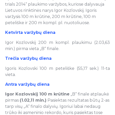
trials 2014“ plaukimo varžybos, kuriose dalyvauja
Lietuvos rinktinės narys Igor Kozlovskij. Igoris
varžysis 100 m krūtine, 200 m krūtine, 100 m
peteliške ir 200 m kompl. pl. nuotoliuose.
Ketvirta varžybų diena
Igor Kozlovskij 200 m kompl. plaukimu (2.03,63
min.) pirma vieta „B“ finale.
Trečia varžybų diena
Igoris Kozlovski 100 m peteliške (55,17 sek.) 11-ta
vieta.
Antra varžybų diena
I
gor Kozlovskij 100 m krūtine
„B“ finale atplaukė
pirmas
(1.02,11 min.)
Pasiektas rezultatas būtų 2-as
tarp visų „A“ finalo dalyvių. Igoriui labai nedaug
trūko iki asmeninio rekordo, kuris pasiektas tose