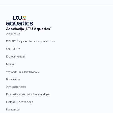
Asociacija „LTU Aquatics“
Apie mus
PRISIDĖK prie Lietuvos plaukimo
Struktūra
Dokumentai
Nariai
Vykdomasis komitetas
Komisijos
Antidopingas
Pranešk apie netinkamą elgesį
Patyčių prevencija
Kontaktai