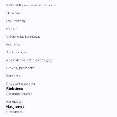
PRISIDĖK prie Lietuvos plaukimo
Struktūra
Dokumentai
Nariai
Vykdomasis komitetas
Komisijos
Antidopingas
Pranešk apie netinkamą elgesį
Patyčių prevencija
Kontaktai
Privatumo politika
Rinktinės
Atrankos kriterijai
Kandidatai
Naujienos
Plaukimas