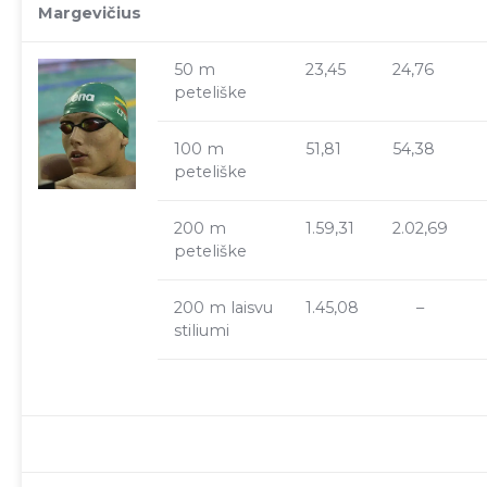
Margevičius
50 m
23,45
24,76
peteliške
100 m
51,81
54,38
peteliške
200 m
1.59,31
2.02,69
peteliške
200 m laisvu
1.45,08
–
stiliumi