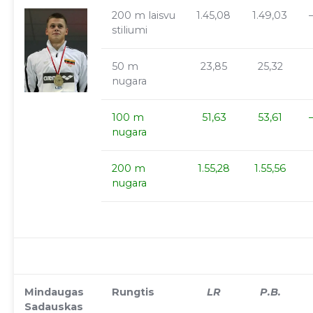
200 m laisvu
1.45,08
1.49,03
stiliumi
50 m
23,85
25,32
nugara
100 m
51,63
53,61
nugara
200 m
1.55,28
1.55,56
nugara
Mindaugas
Rungtis
LR
P.B.
Sadauskas