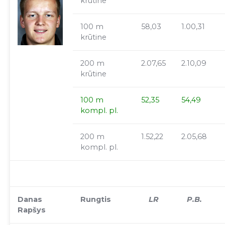
krūtine
100 m
58,03
1.00,31
krūtine
200 m
2.07,65
2.10,09
krūtine
100 m
52,35
54,49
kompl. pl.
200 m
1.52,22
2.05,68
kompl. pl.
Danas
Rungtis
LR
P.B.
Rapšys