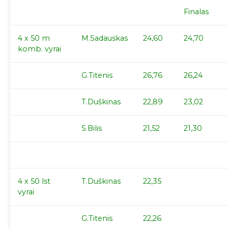
Finalas
4 x 50 m
M.Sadauskas
24,60
2
4,70
komb. vyrai
G.Titenis
26,76
26,24
T.Duškinas
22,89
23,02
S.Bilis
21,52
21,30
4 x 50 lst
T.Duškinas
22,35
vyra
i
G.Titenis
22,26