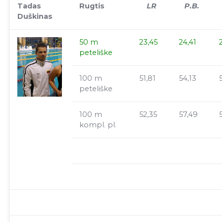
Tadas
Rugtis
LR
P.B.
Duškinas
50 m
23,45
24,41
peteliške
100 m
51,81
54,13
peteliške
100 m
52,35
57,49
kompl. pl.