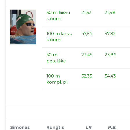
50 m laisvu
21,52
21,98
stiliumi
100 m laisvu
47,54
47,82
stiliumi
50 m
23,45
23,86
peteliške
100 m
52,35
54,43
kompl. pl.
Simonas
Rungtis
LR
P.B.