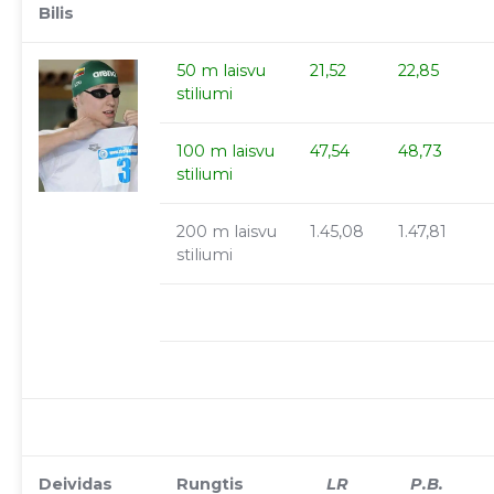
Bilis
50 m laisvu
21,52
22,85
stiliumi
100 m laisvu
47,54
48,73
stiliumi
200 m laisvu
1.45,08
1.47,81
stiliumi
Deividas
Rungtis
LR
P.B.