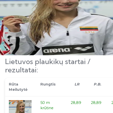
Lietuvos plaukikų startai /
rezultatai:
Rūta
Rungtis
LR
P.B.
Meilutytė
50 m
28,89
28,89
krūtine