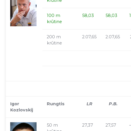
krūtine
100 m
58,03
58,03
krūtine
200 m
2.07,65
2.07,65
krūtine
Igor
Rungtis
LR
P.B.
Kozlovskij
50 m
27,37
27,57