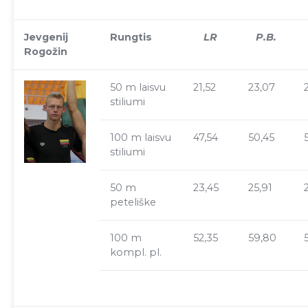
Jevgenij
Rungtis
LR
P.B.
Rogožin
50 m laisvu
21,52
23,07
stiliumi
100 m laisvu
47,54
50,45
stiliumi
50 m
23,45
25,91
peteliške
100 m
52,35
59,80
kompl. pl.