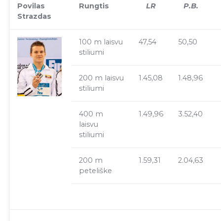
Povilas
Rungtis
LR
P.B.
Strazdas
100 m laisvu
47,54
50,50
stiliumi
200 m laisvu
1.45,08
1.48,96
stiliumi
400 m
1.49,96
3.52,40
laisvu
stiliumi
200 m
1.59,31
2.04,63
peteliške