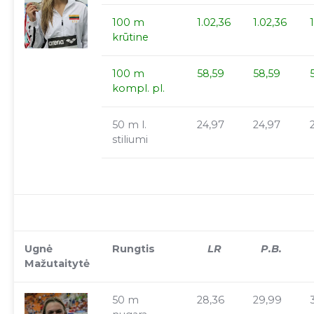
100 m
1.02,36
1.02,36
krūtine
100 m
58,59
58,59
kompl. pl.
50 m l.
24,97
24,97
stiliumi
Ugnė
Rungtis
LR
P.B.
Mažutaitytė
50 m
28,36
29,99