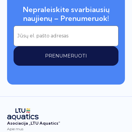
Nepraleiskite svarbiausių
naujienų – Prenumeruok!
PRENUMERUOTI
Asociacija „LTU Aquatics“
Apie mus