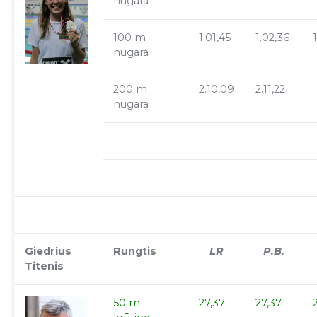
nugara
100 m
1.01,45
1.02,36
nugara
200 m
2.10,09
2.11,22
nugara
Giedrius
Rungtis
LR
P.B.
Titenis
50 m
27,37
27,37