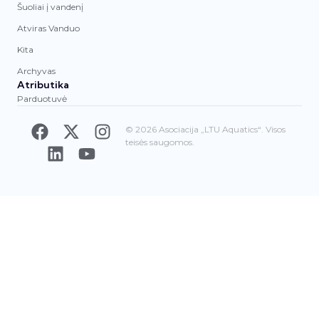
Šuoliai į vandenį
Atviras Vanduo
Kita
Archyvas
Atributika
Parduotuvė
© 2026 Asociacija „LTU Aquatics“. Visos
teisės saugomos.