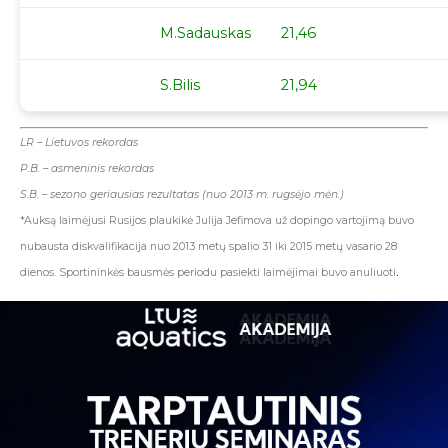
M.Sadauskas
21,46
S.Bilis
21,94
LR – Lietuvos rekordas
P.B. – asmeninis rekordas
S.B. – sezono geriausias rezultatas
(nuo 2013 m. rugsėjo mėn.)
*Auksą laimėjusi Rusijos plaukikė Julija Jefimova už dopingo vartojimą buvo
nubausta diskvalifikacija nuo 2013 metų spalio 31 iki 2015 metų vasario 28
.
dienos. Sportininkės bausmės periodu pasiekti laimėjimai buvo anuliuoti