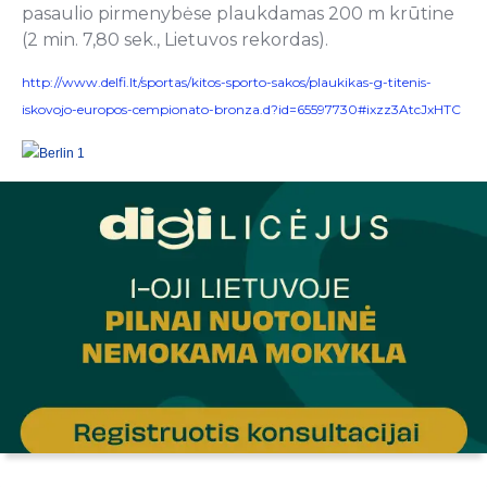
pasaulio pirmenybėse plaukdamas 200 m krūtine
(2 min. 7,80 sek., Lietuvos rekordas).
http://www.delfi.lt/sportas/kitos-sporto-sakos/plaukikas-g-titenis-
iskovojo-europos-cempionato-bronza.d?id=65597730#ixzz3AtcJxHTC