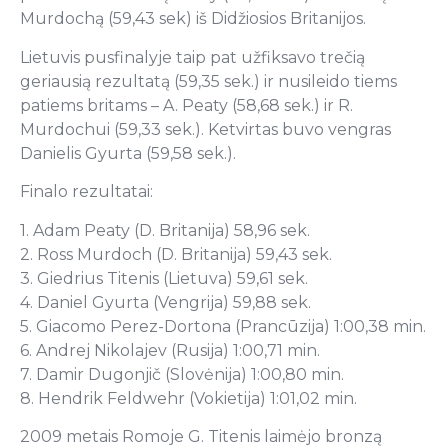
Murdochą (59,43 sek) iš Didžiosios Britanijos.
Lietuvis pusfinalyje taip pat užfiksavo trečią
geriausią rezultatą (59,35 sek.) ir nusileido tiems
patiems britams – A. Peaty (58,68 sek.) ir R.
Murdochui (59,33 sek.). Ketvirtas buvo vengras
Danielis Gyurta (59,58 sek.).
Finalo rezultatai:
1. Adam Peaty (D. Britanija) 58,96 sek.
2. Ross Murdoch (D. Britanija) 59,43 sek.
3. Giedrius Titenis (Lietuva) 59,61 sek.
4. Daniel Gyurta (Vengrija) 59,88 sek.
5. Giacomo Perez-Dortona (Prancūzija) 1:00,38 min.
6. Andrej Nikolajev (Rusija) 1:00,71 min.
7. Damir Dugonjič (Slovėnija) 1:00,80 min.
8. Hendrik Feldwehr (Vokietija) 1:01,02 min.
2009 metais Romoje G. Titenis laimėjo bronzą