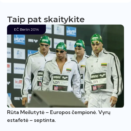
Taip pat skaitykite
EČ Berlin 2014
Rūta Meilutytė – Europos čempionė. Vyrų
estafetė – septinta.