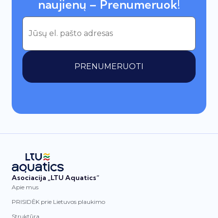
naujienų – Prenumeruok!
PRENUMERUOTI
Asociacija „LTU Aquatics“
Apie mus
PRISIDĖK prie Lietuvos plaukimo
Struktūra