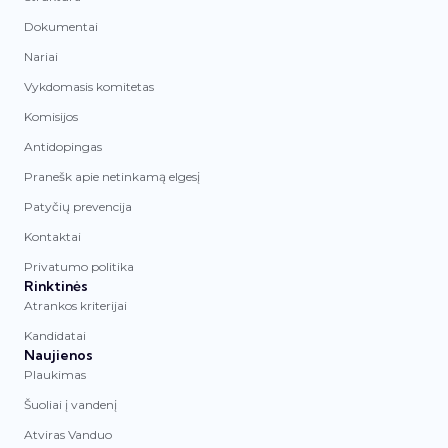
Dokumentai
Nariai
Vykdomasis komitetas
Komisijos
Antidopingas
Pranešk apie netinkamą elgesį
Patyčių prevencija
Kontaktai
Privatumo politika
Rinktinės
Atrankos kriterijai
Kandidatai
Naujienos
Plaukimas
Šuoliai į vandenį
Atviras Vanduo