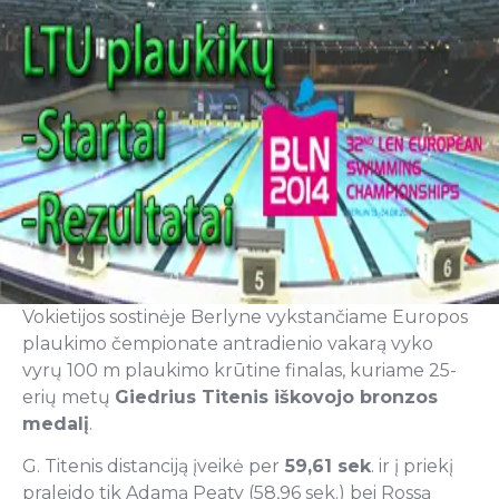
Vokietijos sostinėje Berlyne vykstančiame Europos
plaukimo čempionate antradienio vakarą vyko
vyrų 100 m plaukimo krūtine finalas, kuriame 25-
erių metų
Giedrius Titenis iškovojo bronzos
medalį
.
G. Titenis distanciją įveikė per
59,61 sek
. ir į priekį
praleido tik Adamą Peaty (58,96 sek.) bei Rossą