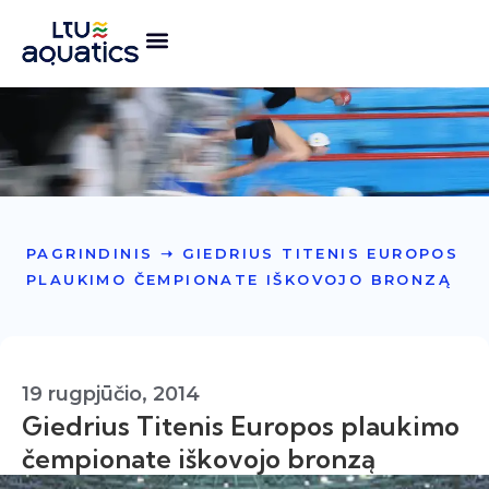
PAGRINDINIS
➝
GIEDRIUS TITENIS EUROPOS
PLAUKIMO ČEMPIONATE IŠKOVOJO BRONZĄ
19 rugpjūčio, 2014
Giedrius Titenis Europos plaukimo
čempionate iškovojo bronzą