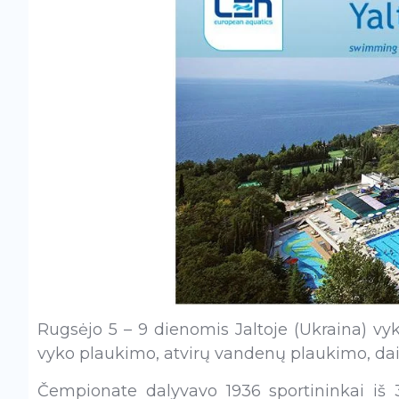
Rugsėjo 5 – 9 dienomis Jaltoje (Ukraina) vy
vyko plaukimo, atvirų vandenų plaukimo, daili
Čempionate dalyvavo 1936 sportininkai iš 3