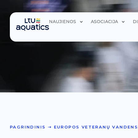
NAUJIENOS
ASOCIACIJA
D
PAGRINDINIS
➝
EUROPOS VETERANŲ VANDENS