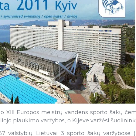
ko XIII Europos meistrų vandens sporto šakų čemp
ojo plaukimo varžybos, o Kijeve varžėsi šuolininka
7 valstybių. Lietuvai 3 sporto šakų varžybose (