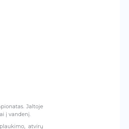
ionatas. Jaltoje
i į vandenį.
plaukimo, atvirų