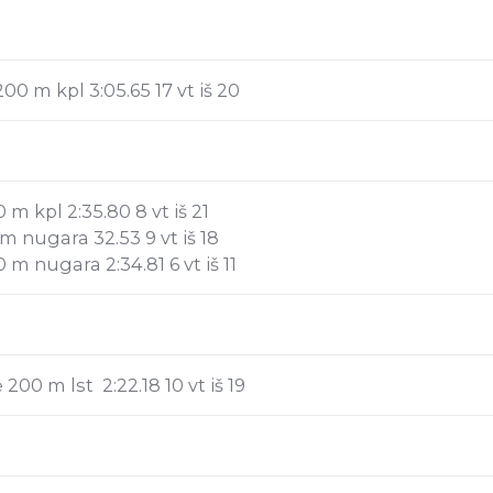
 m kpl 3:05.65 17 vt iš 20
 kpl 2:35.80 8 vt iš 21
 nugara 32.53 9 vt iš 18
 nugara 2:34.81 6 vt iš 11
00 m lst 2:22.18 10 vt iš 19