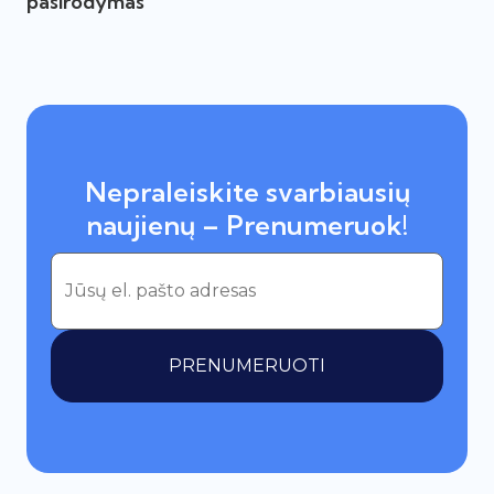
pasirodymas
Nepraleiskite svarbiausių
naujienų – Prenumeruok!
PRENUMERUOTI