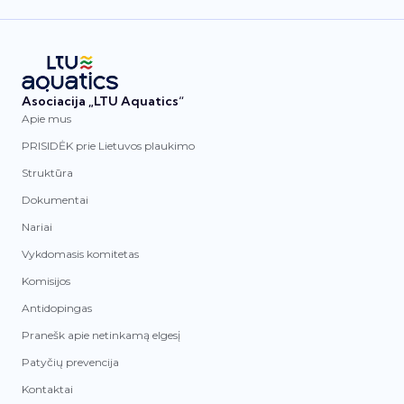
Asociacija „LTU Aquatics“
Apie mus
PRISIDĖK prie Lietuvos plaukimo
Struktūra
Dokumentai
Nariai
Vykdomasis komitetas
Komisijos
Antidopingas
Pranešk apie netinkamą elgesį
Patyčių prevencija
Kontaktai