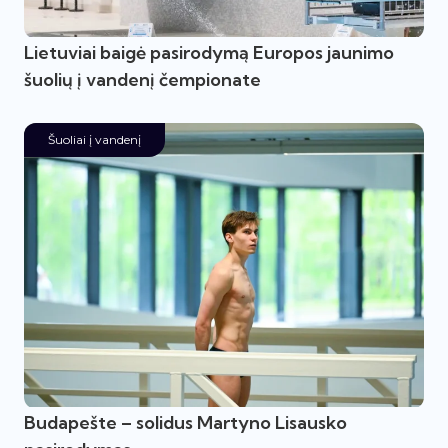
Lietuviai baigė pasirodymą Europos jaunimo
šuolių į vandenį čempionate
Šuoliai į vandenį
Budapešte – solidus Martyno Lisausko