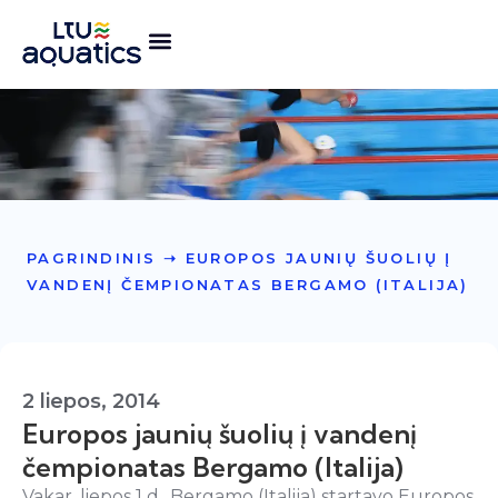
PAGRINDINIS
➝
EUROPOS JAUNIŲ ŠUOLIŲ Į
VANDENĮ ČEMPIONATAS BERGAMO (ITALIJA)
2 liepos, 2014
Europos jaunių šuolių į vandenį
čempionatas Bergamo (Italija)
Vakar, liepos 1 d., Bergamo (Italija) startavo Europos