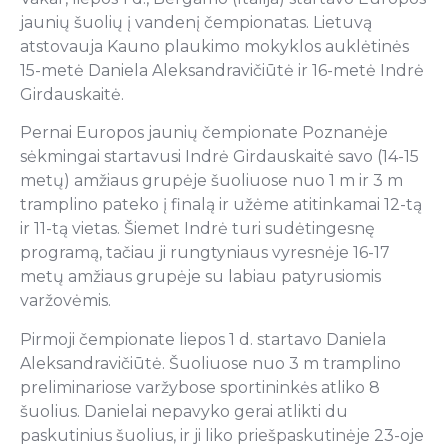
jaunių šuolių į vandenį čempionatas. Lietuvą
atstovauja Kauno plaukimo mokyklos auklėtinės
15-metė Daniela Aleksandravičiūtė ir 16-metė Indrė
Girdauskaitė.
Pernai Europos jaunių čempionate Poznanėje
sėkmingai startavusi Indrė Girdauskaitė savo (14-15
metų) amžiaus grupėje šuoliuose nuo 1 m ir 3 m
tramplino pateko į finalą ir užėme atitinkamai 12-tą
ir 11-tą vietas. Šiemet Indrė turi sudėtingesnę
programą, tačiau ji rungtyniaus vyresnėje 16-17
metų amžiaus grupėje su labiau patyrusiomis
varžovėmis.
Pirmoji čempionate liepos 1 d. startavo Daniela
Aleksandravičiūtė. Šuoliuose nuo 3 m tramplino
preliminariose varžybose sportininkės atliko 8
šuolius. Danielai nepavyko gerai atlikti du
paskutinius šuolius, ir ji liko priešpaskutinėje 23-oje