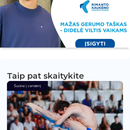
Taip pat skaitykite
Šuoliai į vandenį