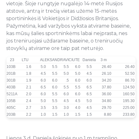
vietoje. Šioje rungtyje nugalėjo 14-metė Rusijos
atstovė, antrą ir trečią vietas užėmė 15-metės
sportininkės iš Vokietijos ir Didžiosios Britanijos.
Pažymėtina, kad varžybos vyksta atvirame baseine,
kas mūsų šalies sportninkėms labai neįprasta, nes
jos treniruojasi uždarame baseine, o treniruočių
stovyklų atvirame ore taip pat neturėjo.
23
LTU
ALEKSANDRAVICIUTE Daniela 3 m
103B
1.6
5.0
5.5
5.5
6.0
5.5
26.40
26.40
201B
1.8
4.5
5.5
5.0
5.0
4.5
26.10
52.50
301B
1.9
6.0
6.0
.5
6.0
6.0
34.20
86.70
403B
2.1
6.5
6.0
5.5
5.5
6.5
37.80
124.50
5211A
2.0
6.0
5.5
6.0
6.0
6.5
36.00
160.50
105B
2.4
5.0
5.5
4.5
4.5
5.0
34.80
195.30
405C
2.7
3.5
3.5
3.0
4.0
4.5
29.70
225.00
203B
2.2
1.0
1.5
1.0
1.5
1.5
8.80
233.80
Liepos 3 d. Daniela šokinės nuo 1 m tramplino.