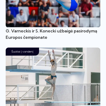
G. Varneckis ir S. Konecki užbaigė pasirodymą
Europos čempionate
Šuoliai į vandenį