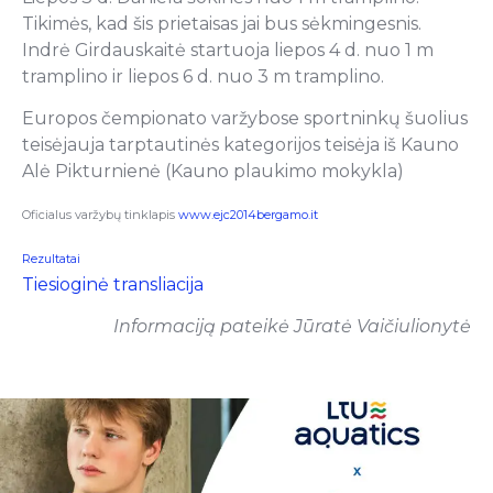
Tikimės, kad šis prietaisas jai bus sėkmingesnis.
Indrė Girdauskaitė startuoja liepos 4 d. nuo 1 m
tramplino ir liepos 6 d. nuo 3 m tramplino.
Europos čempionato varžybose sportninkų šuolius
teisėjauja tarptautinės kategorijos teisėja iš Kauno
Alė Pikturnienė (Kauno plaukimo mokykla)
Oficialus varžybų tinklapis
www.ejc2014bergamo.it
Rezultatai
Tiesioginė transliacija
Informaciją pateikė Jūratė Vaičiulionytė