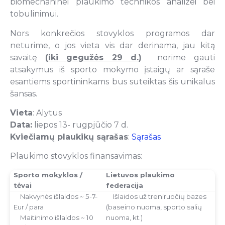
biomechaninei plaukimo technikos analizei bei
tobulinimui.
Nors konkrečios stovyklos programos dar
neturime, o jos vieta vis dar derinama, jau kitą
savaitę
(iki gegužės 29 d.)
norime gauti
atsakymus iš sporto mokymo įstaigų ar sąraše
esantiems sportininkams bus suteiktas šis unikalus
šansas.
Vieta
: Alytus
Data:
liepos 13- rugpjūčio 7 d.
Kviečiamų plaukikų sąrašas
:
Sąrašas
Plaukimo stovyklos finansavimas:
Sporto mokyklos /
Lietuvos plaukimo
tėvai
federacija
–
Nakvynės išlaidos ~ 5-7
–
Išlaidos už treniruočių bazes
Eur / para
(baseino nuoma, sporto salių
–
Maitinimo išlaidos ~ 10
nuoma, kt.)