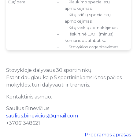
Eur/ para
–
Plaukimo specialistų
apmokėjimas;
–
Kitų sričių specialistų
apmokėjimas;
–
Kitų veiklų apmokėjimas;
–
Išskirtinė EJOF (minus)
komandos atributika;
–
Stovyklos organizavimas
Stovykloje dalyvaus 30 sportininkų.
Esant daugiau kaip 5 sportininkams iš tos pačios
mokyklos, turi dalyvauti ir treneris.
Kontaktinis asmuo:
Saulius Binevičius
saulius.binevicius@gmail.com
+37061348621
Programos aprašas