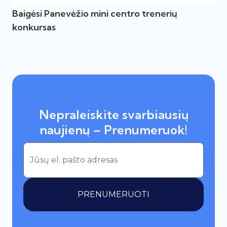
Baigėsi Panevėžio mini centro trenerių
konkursas
Nepraleiskite svarbiausių
naujienų – Prenumeruok!
PRENUMERUOTI