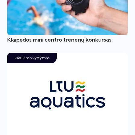
Klaipėdos mini centro trenerių konkursas
Plaukimo vystymas