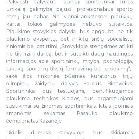
Pakviesti dalyvauti jaunieji sportininkai turės
unikalią galimybę pajusti profesionalaus sporto
ritmą jau dabar. Nei vienai ankstesnei plaukikų
kartai tokios galimybės nebuvo suteiktos.
Plaukimo stovyklos dalyviai bus apgaubti ne tik
plaukimo ekspertų, bet ir kitų sričių specialistų
žiniomis bei patirtimi. „Stovykloje stengsimės atlikti
ne tik fizinį darbą, bet ir suteikti daug naudingos
informacijos apie sportininkų mitybą, psichologiją,
taktiką, sportinių tikslų formavimą bei jų siekimą“,-
sakė šios rinktinės būsimas kuratorius, trijų
olimpinių žaidynių dalyvis Saulius Binevičius.
Sportininkai bus testuojami, identifikuojamos
plaukimo technikos klaidos, bus organizuojami
susitikimai su žinomais sportininkais, kitais įdomiais
žmonėmis, sekamas Pasaulio plaukimo
čempionatas Kazanėje.
Didelis dėmėsis stovykloje bus skiriamas