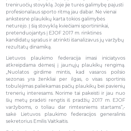
treniruočių stovyklą. Joje jie turės galimybę pajusti
profesionalaus sporto ritmą jau dabar. Nė vienai
ankstesnė plaukikų karta tokios galimybės
neturėjo. Į šią stovyklą kviečiami sportininkai,
pretenduojantys į EJOF 2017 m. rinktinės
kandidatų sąrašus ir atrinkti išanalizavus jų varžybų
rezultatų dinamiką.
Lietuvos plaukimo federacija imasi iniciatyvos
atkreipdama dėmesį į jaunųjų plaukikų rengimą.
„Nuolatos girdime mintis, kad vasaros poilsio
sezonas yra ženkliai per ilgas, o visas sportinis
tobulėjimas paliekamas pačių plaukikų bei pavienių
trenerių interesams. Norime tai pakeisti ir jau nuo
šių metų pradėti rengtis iš pradžių 2017 m. EJOF
varžyboms, o toliau dar rimtesniems startams“,-
sakė Lietuvos plaukimo federacijos generalinis
sekretorius Emilis Vaitkaitis.