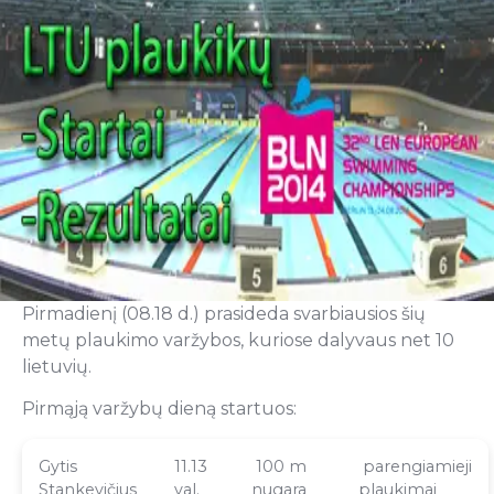
Pirmadienį (08.18 d.) prasideda svarbiausios šių
metų plaukimo varžybos, kuriose dalyvaus net 10
lietuvių.
Pirmąją varžybų dieną startuos:
Gytis
11.13
100 m
parengiamieji
Stankevičius
val.
nugara
plaukimai