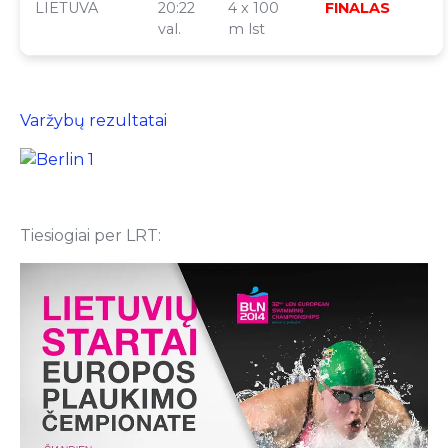
LIETUVA
20:22
4 x 100
FINALAS
val.
m lst
Varžybų rezultatai
Tiesiogiai per LRT: