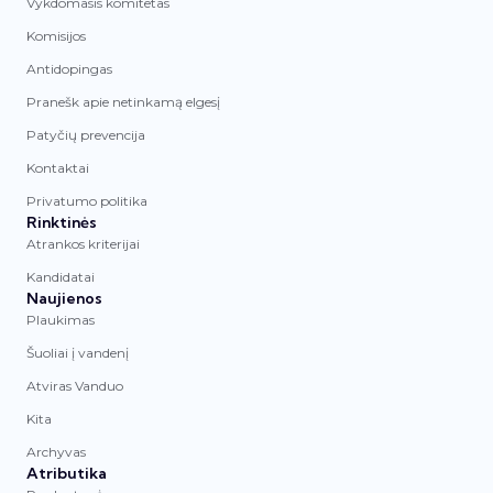
Vykdomasis komitetas
Komisijos
Antidopingas
Pranešk apie netinkamą elgesį
Patyčių prevencija
Kontaktai
Privatumo politika
Rinktinės
Atrankos kriterijai
Kandidatai
Naujienos
Plaukimas
Šuoliai į vandenį
Atviras Vanduo
Kita
Archyvas
Atributika