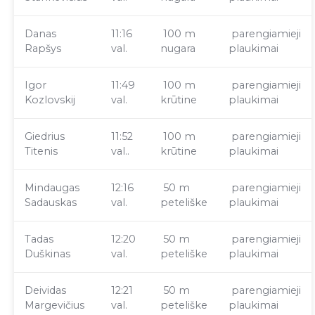
Danas
11:16
100 m
parengiamieji
Rapšys
val.
nugara
plaukimai
Igor
11:49
100 m
parengiamieji
Kozlovskij
val.
krūtine
plaukimai
Giedrius
11:52
100 m
parengiamieji
Titenis
val..
krūtine
plaukimai
Mindaugas
12:16
50 m
parengiamieji
Sadauskas
val.
peteliške
plaukimai
Tadas
12:20
50 m
parengiamieji
Duškinas
val.
peteliške
plaukimai
Deividas
12:21
50 m
parengiamieji
Margevičius
val.
peteliške
plaukimai