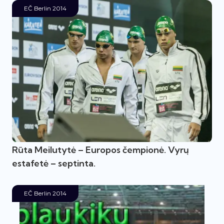
EČ Berlin 2014
Rūta Meilutytė – Europos čempionė. Vyrų
estafetė – septinta.
EČ Berlin 2014