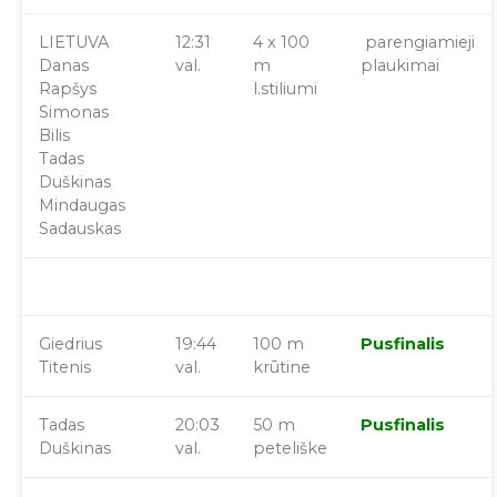
LIETUVA
12:31
4 x 100
parengiamieji
Danas
val.
m
plaukimai
Rapšys
l.stiliumi
Simonas
Bilis
Tadas
Duškinas
Mindaugas
Sadauskas
Giedrius
19:44
100 m
Pusfinalis
Titenis
val.
krūtine
Tadas
20:03
50 m
Pusfinalis
Duškinas
val.
peteliške