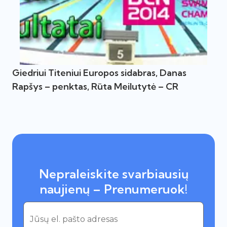
Giedriui Titeniui Europos sidabras, Danas
Rapšys – penktas, Rūta Meilutytė – CR
Nepraleiskite svarbiausių
naujienų – Prenumeruok!