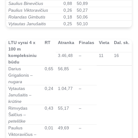
Saulius Binevičius
0,88
50,89
Paulius Viktoravičius
0,26
50,27
Rolandas Gimbutis
0,18
50,06
Vytautas Janušaitis
0,25
50,10
–
LTU vyrai 4 x
RT
Atranka
Finalas
Vieta
Dal. sk.
100 m
kompleksiniu
3.46,48
–
11
16
būdu
Darius
0,65
56,85
–
Grigalionis
–
nugara
Vytautas
0,24
1.04,77
–
Janušaitis
–
krūtine
Rimvydas
0,43
55,17
–
Šalčius
–
peteliške
Paulius
0,01
49,69
–
Viktoravičius
–