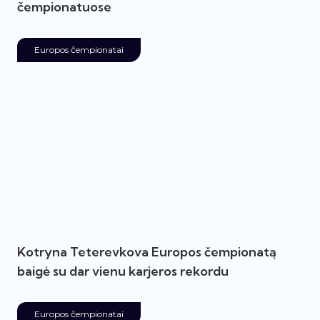
čempionatuose
Europos čempionatai
Kotryna Teterevkova Europos čempionatą
baigė su dar vienu karjeros rekordu
Europos čempionatai