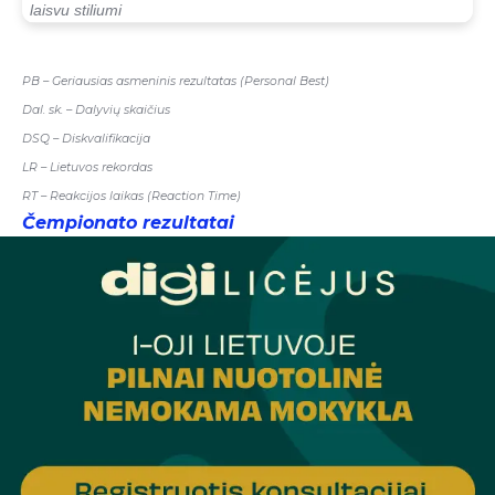
laisvu stiliumi
PB – Geriausias asmeninis rezultatas (Personal Best)
Dal. sk. – Dalyvių skaičius
DSQ – Diskvalifikacija
LR ­– Lietuvos rekordas
RT – Reakcijos laikas (Reaction Time)
Čempionato rezultatai