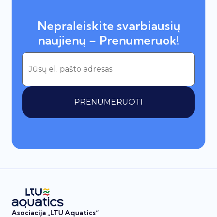
Nepraleiskite svarbiausių
naujienų – Prenumeruok!
PRENUMERUOTI
Asociacija „LTU Aquatics“