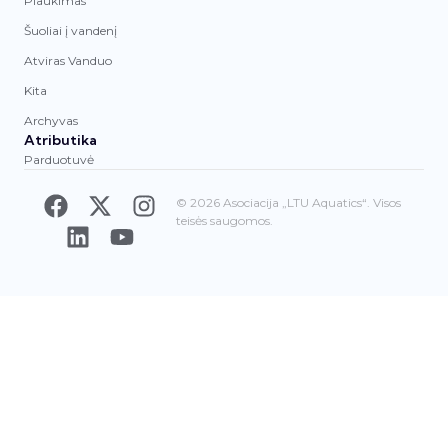
Plaukimas
Šuoliai į vandenį
Atviras Vanduo
Kita
Archyvas
Atributika
Parduotuvė
© 2026 Asociacija „LTU Aquatics“. Visos
teisės saugomos.