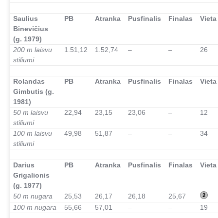
–
Saulius
PB
Atranka
Pusfinalis
Finalas
Vieta
Binevičius
(g. 1979)
200 m laisvu
1.51,12
1.52,74
–
–
26
stiliumi
–
Rolandas
PB
Atranka
Pusfinalis
Finalas
Vieta
Gimbutis (g.
1981)
50 m laisvu
22,94
23,15
23,06
–
12
stiliumi
100 m laisvu
49,98
51,87
–
–
34
stiliumi
–
Darius
PB
Atranka
Pusfinalis
Finalas
Vieta
Grigalionis
(g. 1977)
50 m nugara
25,53
26,17
26,18
25,67
100 m nugara
55,66
57,01
–
–
19