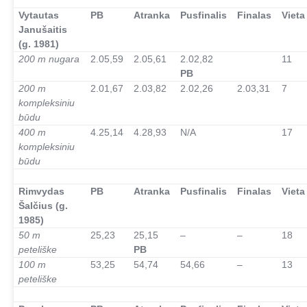
–
Vytautas
PB
Atranka
Pusfinalis
Finalas
Vieta
Janušaitis
(g. 1981)
200 m nugara
2.05,59
2.05,61
2.02,82
11
PB
200 m
2.01,67
2.03,82
2.02,26
2.03,31
7
kompleksiniu
būdu
400 m
4.25,14
4.28,93
N/A
17
kompleksiniu
būdu
–
Rimvydas
PB
Atranka
Pusfinalis
Finalas
Vieta
Šalčius (g.
1985)
50 m
25,23
25,15
–
–
18
peteliške
PB
100 m
53,25
54,74
54,66
–
13
peteliške
–