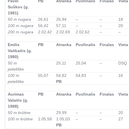
Pavel
PB
Atranka
Pusfinalis
Finalas
Vieta
Suškov (g.
1981)
50 m nugara
26,61
26,94
–
–
18
100 m nugara
56,42
57,11
–
–
20
200 m nugara
2.02,42
2.02,69
2.02,62
–
–
–
Emilis
PB
Atranka
Pusfinalis
Finalas
Vieta
Vaitkaitis (g.
1980)
50 m
25,11
25,04
–
DSQ
peteliške
100 m
55,07
54,82
54,83
–
16
peteliške
PB
–
Aurimas
PB
Atranka
Pusfinalis
Finalas
Vieta
Valaitis (g.
1988)
50 m krūtine
29,99
–
–
20
100 m krūtine
1.05,58
1.05,03
–
–
27
PB