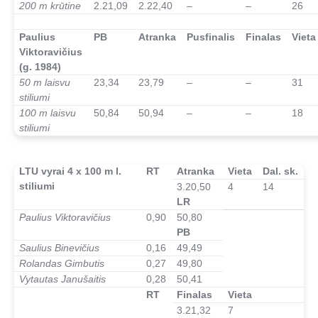
200 m krūtine
2.21,09
2.22,40
–
–
26
–
Paulius
PB
Atranka
Pusfinalis
Finalas
Vieta
Viktoravičius
(g. 1984)
50 m laisvu
23,34
23,79
–
–
31
stiliumi
100 m laisvu
50,84
50,94
–
–
18
stiliumi
LTU vyrai 4 x 100 m l.
RT
Atranka
Vieta
Dal. sk.
stiliumi
3.20,50
4
14
LR
Paulius Viktoravičius
0,90
50,80
PB
Saulius Binevičius
0,16
49,49
Rolandas Gimbutis
0,27
49,80
Vytautas Janušaitis
0,28
50,41
↓ ↓ ↓ ↓
RT
Finalas
Vieta
3.21,32
7