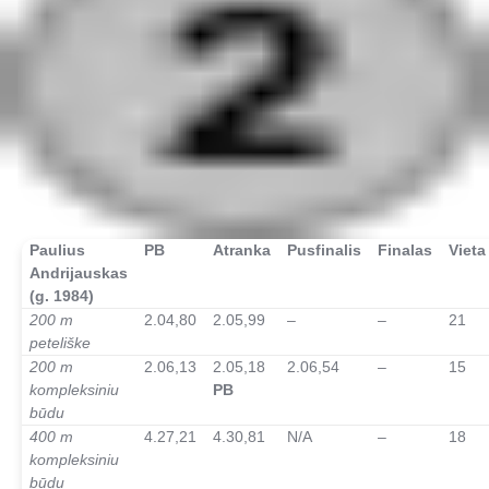
Paulius
PB
Atranka
Pusfinalis
Finalas
Vieta
Andrijauskas
(g. 1984)
200 m
2.04,80
2.05,99
–
–
21
peteliške
200 m
2.06,13
2.05,18
2.06,54
–
15
kompleksiniu
PB
būdu
400 m
4.27,21
4.30,81
N/A
–
18
kompleksiniu
būdu