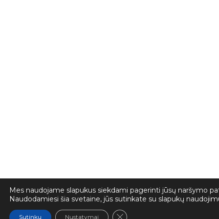
Mes naudojame slapukus siekdami pagerinti jūsų naršymo pati
Naudodamiesi šia svetaine, jūs sutinkate su slapukų naudojim
Close GDPR Cookie Banner
Sutinku
Nustatymai