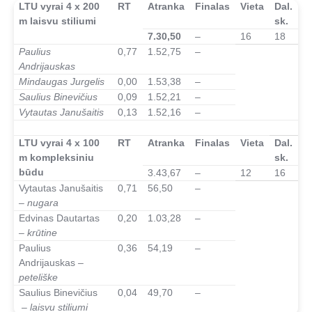
LTU vyrai 4 x 200
RT
Atranka
Finalas
Vieta
Dal.
m laisvu stiliumi
sk.
7.30,50
–
16
18
Paulius
0,77
1.52,75
–
Andrijauskas
Mindaugas Jurgelis
0,00
1.53,38
–
Saulius Binevičius
0,09
1.52,21
–
Vytautas Janušaitis
0,13
1.52,16
–
–
LTU vyrai 4 x 100
RT
Atranka
Finalas
Vieta
Dal.
m kompleksiniu
sk.
būdu
3.43,67
–
12
16
Vytautas Janušaitis
0,71
56,50
–
– nugara
Edvinas Dautartas
0,20
1.03,28
–
– krūtine
Paulius
0,36
54,19
–
Andrijauskas
–
peteliške
Saulius Binevičius
0,04
49,70
–
– laisvu stiliumi