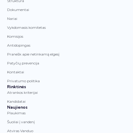
Struktūra
Dokumentai
Nariai
Vykdomasis komitetas
Komisijos
Antidopingas
Pranešk apie netinkamą elgesį
Patyčių prevencija
Kontaktai
Privatumo politika
Rinktinės
Atrankos kriterijai
Kandidatai
Naujienos
Plaukimas
Šuoliai į vandenį
Atviras Vanduo