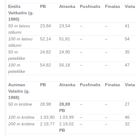
Emilis
PB
Atranka
Pusfinalis
Finalas
Vieta
Vaitkaitis (g.
1980)
50 m laisvu
23,84
23,54
–
–
41
stiliumi
100 m laisvu
52,14
51,81
–
–
54
stiliumi
50 m
24,82
24,90
–
–
35
peteliške
100 m
54,82
56,18
–
–
47
peteliške
–
Aurimas
PB
Atranka
Pusfinalis
Finalas
Vieta
Valaitis (g.
1988)
50 m krūtine
28,98
28,89
–
–
27
PB
100 m krūtine
1.03,90
1.03,99
–
–
46
200 m krūtine
2.19,77
2.19,02
–
–
32
PB