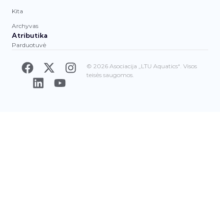
Kita
Archyvas
Atributika
Parduotuvė
© 2026 Asociacija „LTU Aquatics“. Visos
teisės saugomos.