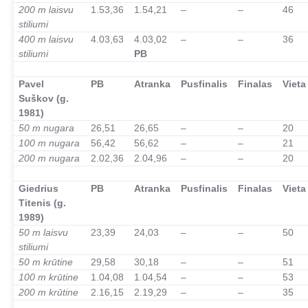
200 m laisvu
1.53,36
1.54,21
–
–
46
stiliumi
400 m laisvu
4.03,63
4.03,02
–
–
36
stiliumi
PB
–
Pavel
PB
Atranka
Pusfinalis
Finalas
Vieta
Suškov (g.
1981)
50 m nugara
26,51
26,65
–
–
20
100 m nugara
56,42
56,62
–
–
21
200 m nugara
2.02,36
2.04,96
–
–
20
–
Giedrius
PB
Atranka
Pusfinalis
Finalas
Vieta
Titenis (g.
1989)
50 m laisvu
23,39
24,03
–
–
50
stiliumi
50 m krūtine
29,58
30,18
–
–
51
100 m krūtine
1.04,08
1.04,54
–
–
53
200 m krūtine
2.16,15
2.19,29
–
–
35
–