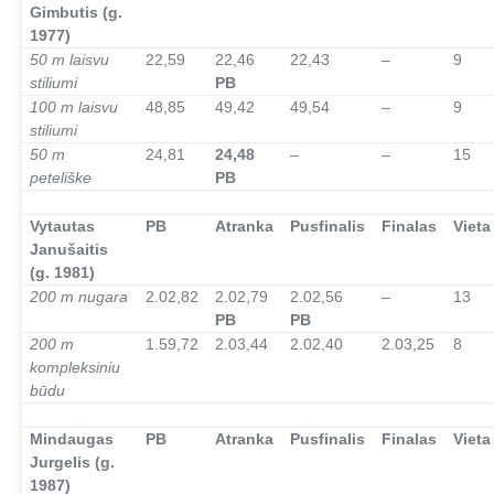
Gimbutis (g.
1977)
50 m laisvu
22,59
22,46
22,43
–
9
stiliumi
PB
100 m laisvu
48,85
49,42
49,54
–
9
stiliumi
50 m
24,81
24,48
–
–
15
peteliške
PB
–
Vytautas
PB
Atranka
Pusfinalis
Finalas
Vieta
Janušaitis
(g. 1981)
200 m nugara
2.02,82
2.02,79
2.02,56
–
13
PB
PB
200 m
1.59,72
2.03,44
2.02,40
2.03,25
8
kompleksiniu
būdu
–
Mindaugas
PB
Atranka
Pusfinalis
Finalas
Vieta
Jurgelis (g.
1987)