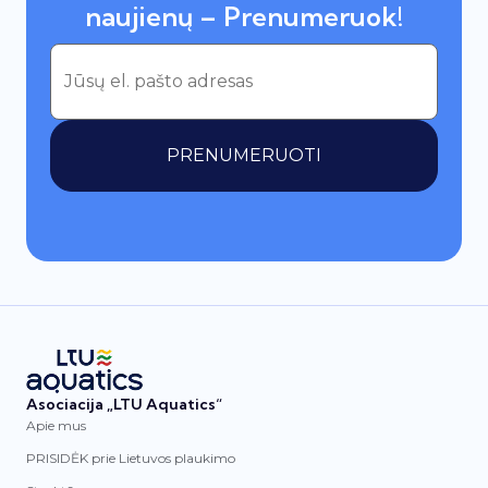
naujienų – Prenumeruok!
PRENUMERUOTI
Asociacija „LTU Aquatics“
Apie mus
PRISIDĖK prie Lietuvos plaukimo