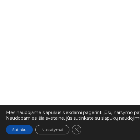
Mes naudojame slapukus siekdami pagerinti jūsų naršymo pati
Naudodamiesi šia svetaine, jūs sutinkate su slapukų naudojim
Close GDPR Cookie Banner
Sutinku
Nustatymai