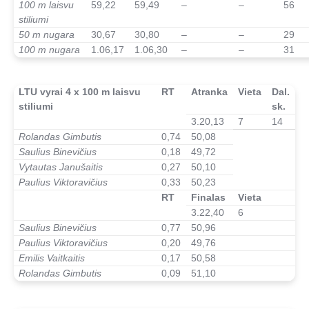
100 m laisvu
59,22
59,49
–
–
56
stiliumi
50 m nugara
30,67
30,80
–
–
29
100 m nugara
1.06,17
1.06,30
–
–
31
–
LTU vyrai 4 x 100 m laisvu
RT
Atranka
Vieta
Dal.
stiliumi
sk.
3.20,13
7
14
Rolandas Gimbutis
0,74
50,08
Saulius Binevičius
0,18
49,72
Vytautas Janušaitis
0,27
50,10
Paulius Viktoravičius
0,33
50,23
↓↓↓↓
RT
Finalas
Vieta
3.22,40
6
Saulius Binevičius
0,77
50,96
Paulius Viktoravičius
0,20
49,76
Emilis Vaitkaitis
0,17
50,58
Rolandas Gimbutis
0,09
51,10
—