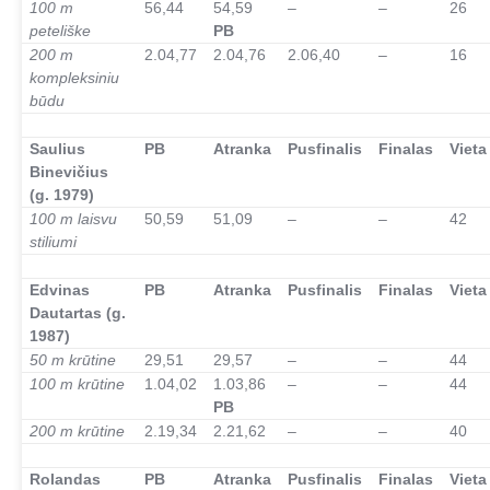
100 m
56,44
54,59
–
–
26
peteliške
PB
200 m
2.04,77
2.04,76
2.06,40
–
16
kompleksiniu
būdu
–
Saulius
PB
Atranka
Pusfinalis
Finalas
Vieta
Binevičius
(g. 1979)
100 m laisvu
50,59
51,09
–
–
42
stiliumi
–
Edvinas
PB
Atranka
Pusfinalis
Finalas
Vieta
Dautartas (g.
1987)
50 m krūtine
29,51
29,57
–
–
44
100 m krūtine
1.04,02
1.03,86
–
–
44
PB
200 m krūtine
2.19,34
2.21,62
–
–
40
–
Rolandas
PB
Atranka
Pusfinalis
Finalas
Vieta