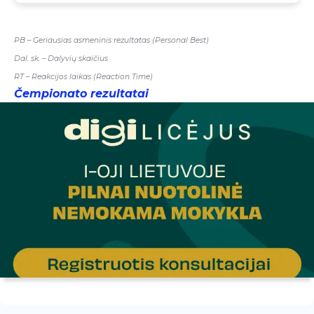
PB – Geriausias asmeninis rezultatas (Personal Best)
Dal. sk. – Dalyvių skaičius
RT – Reakcijos laikas (Reaction Time)
Čempionato rezultatai