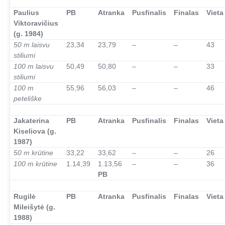
–
Paulius
PB
Atranka
Pusfinalis
Finalas
Vieta
Viktoravičius
(g. 1984)
50 m laisvu
23,34
23,79
–
–
43
stiliumi
100 m laisvu
50,49
50,80
–
–
33
stiliumi
100 m
55,96
56,03
–
–
46
peteliške
–
Jakaterina
PB
Atranka
Pusfinalis
Finalas
Vieta
Kiseliova (g.
1987)
50 m krūtine
33,22
33,62
–
–
26
100 m krūtine
1.14,39
1.13,56
–
–
36
PB
–
Rugilė
PB
Atranka
Pusfinalis
Finalas
Vieta
Mileišytė (g.
1988)