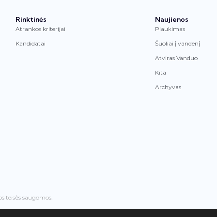
Rinktinės
Naujienos
Atrankos kriterijai
Plaukimas
Kandidatai
Šuoliai į vandenį
Atviras Vanduo
Kita
Archyvas
os teisės saugomos.