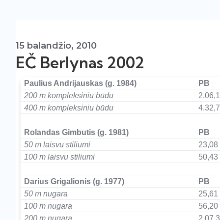
15 balandžio, 2010
EČ Berlynas 2002
Paulius Andrijauskas (g. 1984)
PB
200 m kompleksiniu būdu
2.06,
400 m kompleksiniu būdu
4.32,
–
Rolandas Gimbutis (g. 1981)
PB
50 m laisvu stiliumi
23,08
100 m laisvu stiliumi
50,43
–
Darius Grigalionis (g. 1977)
PB
50 m nugara
25,61
100 m nugara
56,20
200 m nugara
2.07,