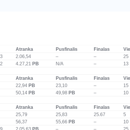
Atranka
Pusfinalis
Finalas
Vie
13
2.06,54
–
–
25
72
4.27,21
PB
N/A
–
13
Atranka
Pusfinalis
Finalas
Vie
22,94
PB
23,10
–
15
50,14
PB
49,98
PB
–
10
Atranka
Pusfinalis
Finalas
Vie
25,79
25,83
25.67
5
56,37
55,66
PB
–
10
39
2.05,63
PB
–
–
25