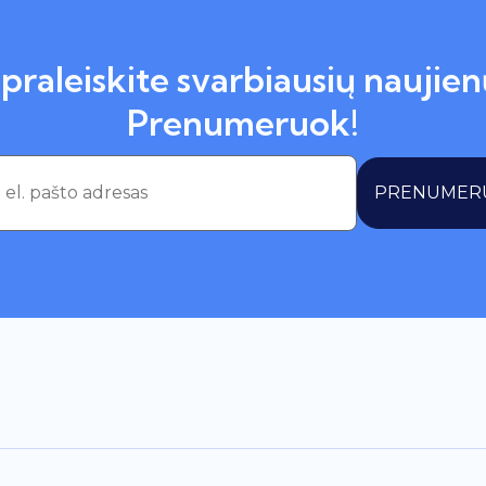
praleiskite svarbiausių naujien
Prenumeruok!
PRENUMER