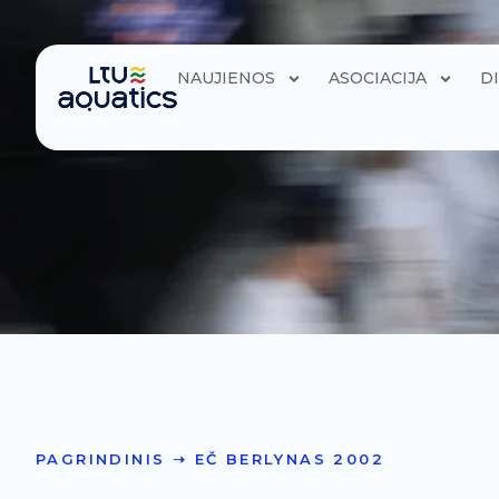
NAUJIENOS
ASOCIACIJA
D
PAGRINDINIS
➝
EČ BERLYNAS 2002