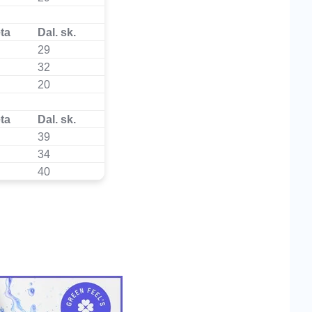
ta
Dal. sk.
29
32
20
ta
Dal. sk.
39
34
40