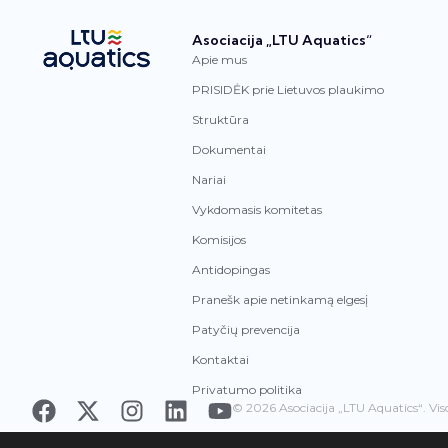
Asociacija „LTU Aquatics“
Apie mus
PRISIDĖK prie Lietuvos plaukimo
Struktūra
Dokumentai
Nariai
Vykdomasis komitetas
Komisijos
Antidopingas
Pranešk apie netinkamą elgesį
Patyčių prevencija
Kontaktai
Privatumo politika
© 2026 Asociacija „LTU Aquatics“. Vis