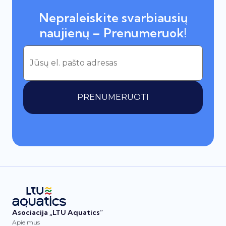
Nepraleiskite svarbiausių
naujienų – Prenumeruok!
PRENUMERUOTI
Asociacija „LTU Aquatics“
Apie mus