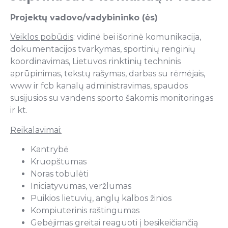
Projektų vadovo/vadybininko (ės)
Veiklos pobūdis
: vidinė bei išorinė komunikacija,
dokumentacijos tvarkymas, sportinių renginių
koordinavimas, Lietuvos rinktinių techninis
aprūpinimas, tekstų rašymas, darbas su rėmėjais,
www ir fcb kanalų administravimas, spaudos
susijusios su vandens sporto šakomis monitoringas
ir kt.
Reikalavimai:
Kantrybė
Kruopštumas
Noras tobulėti
Iniciatyvumas, veržlumas
Puikios lietuvių, anglų kalbos žinios
Kompiuterinis raštingumas
Gebėjimas greitai reaguoti į besikeičiančią