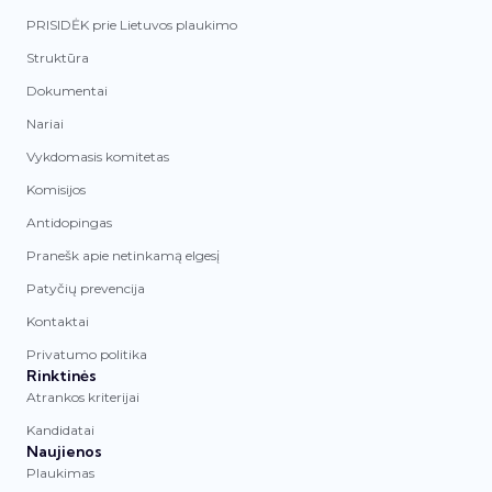
PRISIDĖK prie Lietuvos plaukimo
Struktūra
Dokumentai
Nariai
Vykdomasis komitetas
Komisijos
Antidopingas
Pranešk apie netinkamą elgesį
Patyčių prevencija
Kontaktai
Privatumo politika
Rinktinės
Atrankos kriterijai
Kandidatai
Naujienos
Plaukimas