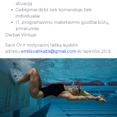
situaciją
Gebėjimas dirbt tiek komandoje, tiek
individualiai
IT, programavimo, maketavimo įgūdžiai būtų
privalumas
Darbas Vilniuje
Savo CV ir motyvacinį laišką siųskite
adresu
emilis.vaitkaitis@gmail.com
iki lapkričio 20 d.