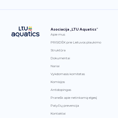
Asociacija „LTU Aquatics“
Apie mus
PRISIDĖK prie Lietuvos plaukimo
Struktūra
Dokumentai
Nariai
Vykdomasis komitetas
Komisijos
Antidopingas
Pranešk apie netinkamą elgesį
Patyčių prevencija
Kontaktai