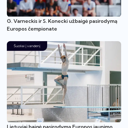
G. Varneckis ir S. Konecki užbaigė pasirodymą
Europos čempionate
Šuoliai į vandenį
Lietuviai baigė pasirodymą Europos jaunimo