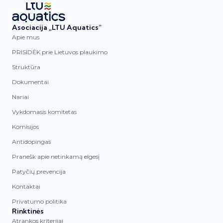
Asociacija „LTU Aquatics“
Apie mus
PRISIDĖK prie Lietuvos plaukimo
Struktūra
Dokumentai
Nariai
Vykdomasis komitetas
Komisijos
Antidopingas
Pranešk apie netinkamą elgesį
Patyčių prevencija
Kontaktai
Privatumo politika
Rinktinės
Atrankos kriterijai