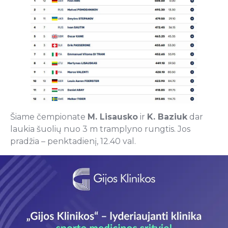
Šiame čempionate
M. Lisausko
ir
K. Baziuk
dar
laukia šuolių nuo 3 m tramplyno rungtis. Jos
pradžia – penktadienį, 12.40 val.