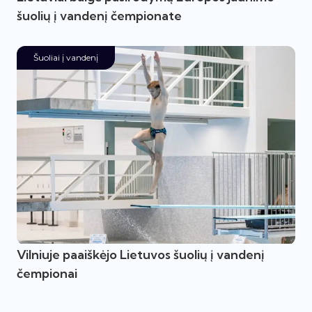
šuolių į vandenį čempionate
Šuoliai į vandenį
Vilniuje paaiškėjo Lietuvos šuolių į vandenį
čempionai