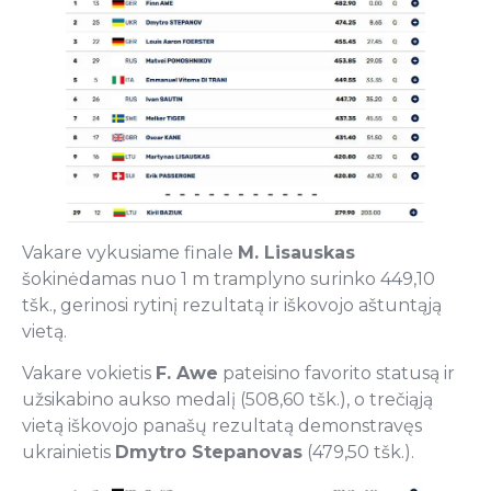
Vakare vykusiame finale
M. Lisauskas
šokinėdamas nuo 1 m tramplyno surinko 449,10
tšk., gerinosi rytinį rezultatą ir iškovojo aštuntąją
vietą.
Vakare vokietis
F. Awe
pateisino favorito statusą ir
užsikabino aukso medalį (508,60 tšk.), o trečiąją
vietą iškovojo panašų rezultatą demonstravęs
ukrainietis
Dmytro Stepanovas
(479,50 tšk.).