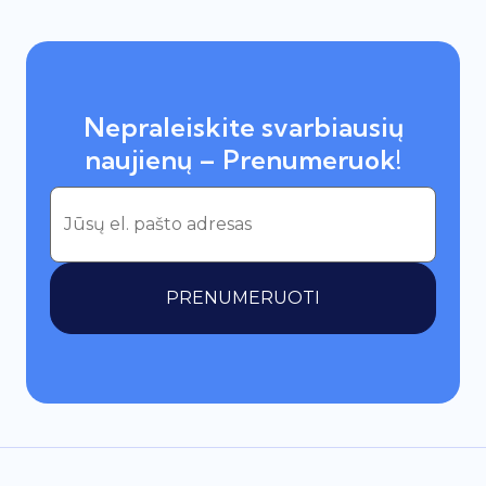
Nepraleiskite svarbiausių
naujienų – Prenumeruok!
PRENUMERUOTI