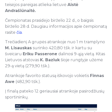
teisėjos pareigas atlieka lietuvė
Aistė
Andrašiūnaitė.
Čempionatas prasidėjo birželio 22 d., o baigsis
birželio 28 d. Daugiau informacijos apie čempionatą
rasite
čia.
Trečiadienį A grupės atrankoje nuo 1 m tramplyno
M. Lisauskas
surinko 420,80 tšk. ir kartu su
šveicaru
Eriku Passerone
dalinosi 9-ąją vietą. Kitas
Lietuvos atstovas
K. Baziuk
šioje rungtyje užėmė
29-ą vietą (279,90 tšk.).
Atrankoje favorito statusą iškovojo vokietis
Finnas
Awe
(482,90 tšk.).
Į finalą pateko 12 geriausiai atrankoje pasirodžiusių
sportininkų.