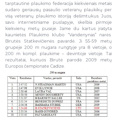
tarptautinė plaukimo federacija kiekvienais metais
sudaro geriausių pasaulio veteranų plaukikų per
visą veteranų plaukimo istoriją dešimtukus. Juos,
savo internetiniame puslapyje, skelbia pirmoje
kiekvienų metų pusėje. Jame du kartus įrašyta
kaunietės Plaukimo klubo “Vandenynas” narės
Birutės Statkevičienės pavardė. Ji 55-59 metų
grupėje 200 m nugara rungtyje yra 8 vietoje, o
200 m kompl. plaukime – devintoje vietoje. Tai
rezultatai, kuriuos Birutė parodė 2009 metų
Europos čempionate Cadize.