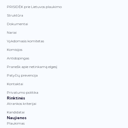
PRISIDĖK prie Lietuvos plaukimo
Struktūra
Dokumentai
Nariai
Vykdomasis komitetas
Komisijos
Antidopingas
Pranešk apie netinkamą elgesį
Patyčių prevencija
Kontaktai
Privatumo politika
Rinktinės
Atrankos kriterijai
Kandidatai
Naujienos
Plaukimas