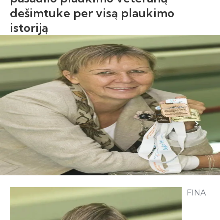
dešimtuke per visą plaukimo
istoriją
FINA