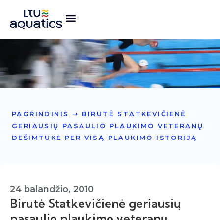
PAGRINDINIS
➝
BIRUTĖ STATKEVIČIENĖ
GERIAUSIŲ PASAULIO PLAUKIMO VETERANŲ
DEŠIMTUKE PER VISĄ PLAUKIMO ISTORIJĄ
24 balandžio, 2010
Birutė Statkevičienė geriausių
pasaulio plaukimo veteranų