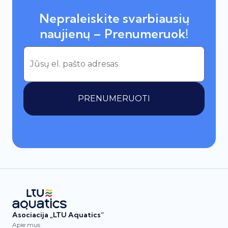
Nepraleiskite svarbiausių
naujienų – Prenumeruok!
PRENUMERUOTI
Asociacija „LTU Aquatics“
Apie mus