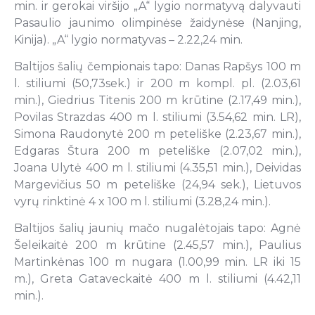
min. ir gerokai viršijo „A“ lygio normatyvą dalyvauti
Pasaulio jaunimo olimpinėse žaidynėse (Nanjing,
Kinija). „A“ lygio normatyvas – 2.22,24 min.
Baltijos šalių čempionais tapo: Danas Rapšys 100 m
l. stiliumi (50,73sek.) ir 200 m kompl. pl. (2.03,61
min.), Giedrius Titenis 200 m krūtine (2.17,49 min.),
Povilas Strazdas 400 m l. stiliumi (3.54,62 min. LR),
Simona Raudonytė 200 m peteliške (2.23,67 min.),
Edgaras Štura 200 m peteliške (2.07,02 min.),
Joana Ulytė 400 m l. stiliumi (4.35,51 min.), Deividas
Margevičius 50 m peteliške (24,94 sek.), Lietuvos
vyrų rinktinė 4 x 100 m l. stiliumi (3.28,24 min.).
Baltijos šalių jaunių mačo nugalėtojais tapo: Agnė
Šeleikaitė 200 m krūtine (2.45,57 min.), Paulius
Martinkėnas 100 m nugara (1.00,99 min. LR iki 15
m.), Greta Gataveckaitė 400 m l. stiliumi (4.42,11
min.).