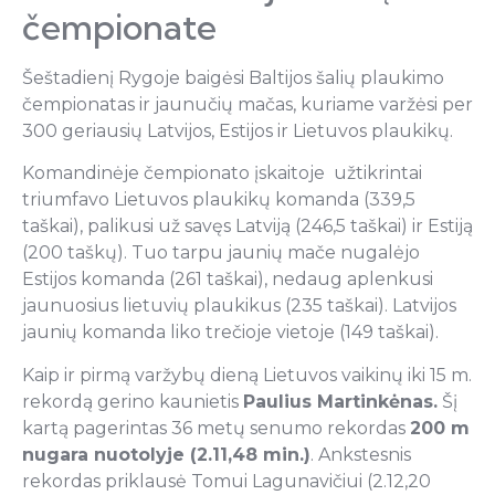
čempionate
Šeštadienį Rygoje baigėsi Baltijos šalių plaukimo
čempionatas ir jaunučių mačas, kuriame varžėsi per
300 geriausių Latvijos, Estijos ir Lietuvos plaukikų.
Komandinėje čempionato įskaitoje užtikrintai
triumfavo Lietuvos plaukikų komanda (339,5
taškai), palikusi už savęs Latviją (246,5 taškai) ir Estiją
(200 taškų). Tuo tarpu jaunių mače nugalėjo
Estijos komanda (261 taškai), nedaug aplenkusi
jaunuosius lietuvių plaukikus (235 taškai). Latvijos
jaunių komanda liko trečioje vietoje (149 taškai).
Kaip ir pirmą varžybų dieną Lietuvos vaikinų iki 15 m.
rekordą gerino kaunietis
Paulius Martinkėnas.
Šį
kartą pagerintas 36 metų senumo rekordas
200 m
nugara nuotolyje (2.11,48 min.)
. Ankstesnis
rekordas priklausė Tomui Lagunavičiui (2.12,20