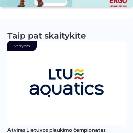
Taip pat skaitykite
Varžybos
Atviras Lietuvos plaukimo čempionatas