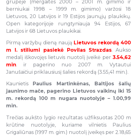
grupėje (mergaitės 2000 – 2001 m. gimimo ir
berniukai 1998 – 1999 m. gimimo) varžosi 18
Lietuvos, 20 Latvijos ir 19 Estijos jaunųjų plaukikų.
Open kategorijoje rungtyniauja 94 Estijos, 67
Latvijos ir 68 Lietuvos plaukikai.
Pirmą varžybų dieną naują
Lietuvos rekordą
400
m l. stiliumi pasiekė Povilas Strazdas
. Aukso
medalį iškovojęs lietuvis nuotolį įveikė per
3.54,62
min
. ir pagerino nuo 2007 m. Vytautui
Janušaičiui priklausiusį šalies rekordą (3.55,41 min.).
Kaunietis
Paulius Martinkėnas, Baltijos šalių
jaunimo mače, pagerino Lietuvos vaikinų iki 15
m. rekordą 100 m nugara nuotolyje – 1.00,99
min.
Trečias aukšto lygio rezultatas užfiksuotas 200 m
krūtine nuotolyje, kuriame vilnietis Paulius
Grigaliūnas (1997 m. gim.) nuotolį įveikęs per 2.18,65