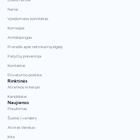
Nariai
Vykdomasis komitetas
Komisijos
Antidopingas
Pranešk apie netinkamą elgesį
Patyčių prevencija
Kontaktai
Privatumo politika
Rinktinės
Atrankos kriterijai
Kandidatai
Naujienos
Plaukimas
Šuoliai į vandenį
Atviras Vanduo
Kita