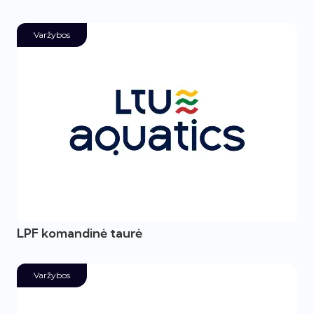
Varžybos
LPF komandinė taurė
Varžybos