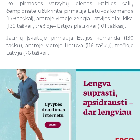
Po pirmosios varžybų dienos Baltijos šalių
čempionate užtikrintai pirmauja Lietuvos komanda
(179 taškai), antroje vietoje žengia Latvijos plaukikai
(135 taškai), trečioje- Estijos plaukikai (101 taškas).
Jaunių įskaitoje pirmauja Estijos komanda (130
taškų), antroje vietoje Lietuva (116 taškų), trečioje
Latvija (76 taškai).