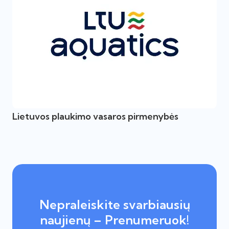
Lietuvos plaukimo vasaros pirmenybės
Nepraleiskite svarbiausių
naujienų – Prenumeruok!