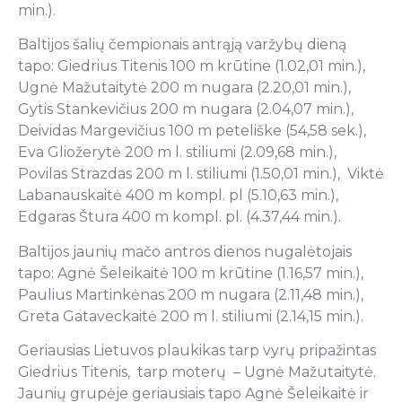
min.).
Baltijos šalių čempionais antrąją varžybų dieną
tapo: Giedrius Titenis 100 m krūtine (1.02,01 min.),
Ugnė Mažutaitytė 200 m nugara (2.20,01 min.),
Gytis Stankevičius 200 m nugara (2.04,07 min.),
Deividas Margevičius 100 m peteliške (54,58 sek.),
Eva Gliožerytė 200 m l. stiliumi (2.09,68 min.),
Povilas Strazdas 200 m l. stiliumi (1.50,01 min.), Viktė
Labanauskaitė 400 m kompl. pl (5.10,63 min.),
Edgaras Štura 400 m kompl. pl. (4.37,44 min.).
Baltijos jaunių mačo antros dienos nugalėtojais
tapo: Agnė Šeleikaitė 100 m krūtine (1.16,57 min.),
Paulius Martinkėnas 200 m nugara (2.11,48 min.),
Greta Gataveckaitė 200 m l. stiliumi (2.14,15 min.).
Geriausias Lietuvos plaukikas tarp vyrų pripažintas
Giedrius Titenis, tarp moterų – Ugnė Mažutaitytė.
Jaunių grupėje geriausiais tapo Agnė Šeleikaitė ir