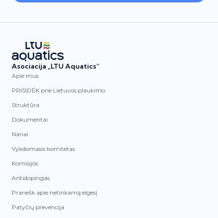
Asociacija „LTU Aquatics“
Apie mus
PRISIDĖK prie Lietuvos plaukimo
Struktūra
Dokumentai
Nariai
Vykdomasis komitetas
Komisijos
Antidopingas
Pranešk apie netinkamą elgesį
Patyčių prevencija