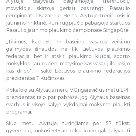
Alytuje dalyvaus baigiamojoje treniruočių
stovykloje, skirtoje geriau pasirengti Pasaulio
čempionatui Kazanėje. Be to, Alytuje treniruosis ir
jaunimo rinktinė, kuri rugpjūčio pabaigoje startuos
Pasaulio jaunimo plaukimo čempionate Singapūre.
„Tikimės, kad 50 m baseino vasaros veikimo
galimybes išnaudos ne tik Lietuvos plaukimo
federacija, bet ir atskiri plaukimo klubai, sporto
mokyklos. Jau rudenį matysime kas vasarą ilsėjosi, o
kas dirbo“, – sakė Lietuvos plaukimo federacijos
prezidentas T.Kučinskas.
Pokalbio su Alytaus meru V.Grigaravičius metu LPF
prezidentas taip pat pabrėžė, jog Alytaus baseinas
svarbus ir visoje šalyje vykdomai mokymo plaukti
programai.
Šiuo metu Alytuje, turinčiame per 57 tūkst.
gyventojų, mokosi 596 antrokai, kurie gali dalyvauti