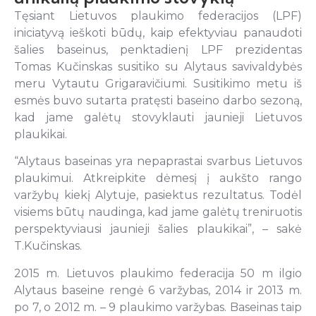
Tęsiant Lietuvos plaukimo federacijos (LPF)
iniciatyvą ieškoti būdų, kaip efektyviau panaudoti
šalies baseinus, penktadienį LPF prezidentas
Tomas Kučinskas susitiko su Alytaus savivaldybės
meru Vytautu Grigaravičiumi. Susitikimo metu iš
esmės buvo sutarta pratęsti baseino darbo sezoną,
kad jame galėtų stovyklauti jaunieji Lietuvos
plaukikai.
“Alytaus baseinas yra nepaprastai svarbus Lietuvos
plaukimui. Atkreipkite dėmesį į aukšto rango
varžybų kiekį Alytuje, pasiektus rezultatus. Todėl
visiems būtų naudinga, kad jame galėtų treniruotis
perspektyviausi jaunieji šalies plaukikai”, – sakė
T.Kučinskas.
2015 m. Lietuvos plaukimo federacija 50 m ilgio
Alytaus baseine rengė 6 varžybas, 2014 ir 2013 m.
po 7, o 2012 m. – 9 plaukimo varžybas. Baseinas taip