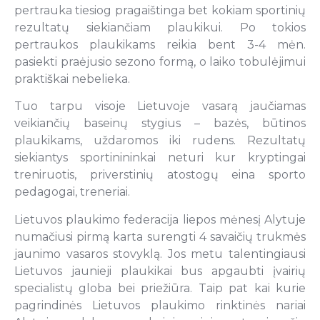
pertrauka tiesiog pragaištinga bet kokiam sportinių
rezultatų siekiančiam plaukikui. Po tokios
pertraukos plaukikams reikia bent 3-4 mėn.
pasiekti praėjusio sezono formą, o laiko tobulėjimui
praktiškai nebelieka.
Tuo tarpu visoje Lietuvoje vasarą jaučiamas
veikiančių baseinų stygius – bazės, būtinos
plaukikams, uždaromos iki rudens. Rezultatų
siekiantys sportinininkai neturi kur kryptingai
treniruotis, priverstinių atostogų eina sporto
pedagogai, treneriai.
Lietuvos plaukimo federacija liepos mėnesį Alytuje
numačiusi pirmą karta surengti 4 savaičių trukmės
jaunimo vasaros stovyklą. Jos metu talentingiausi
Lietuvos jaunieji plaukikai bus apgaubti įvairių
specialistų globa bei priežiūra. Taip pat kai kurie
pagrindinės Lietuvos plaukimo rinktinės nariai