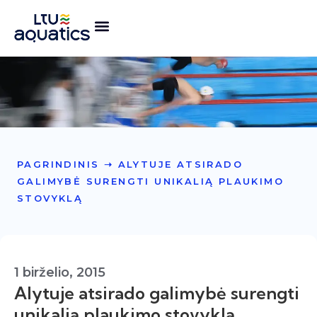
PAGRINDINIS
➝
ALYTUJE ATSIRADO
GALIMYBĖ SURENGTI UNIKALIĄ PLAUKIMO
STOVYKLĄ
1 birželio, 2015
Alytuje atsirado galimybė surengti
unikalią plaukimo stovyklą