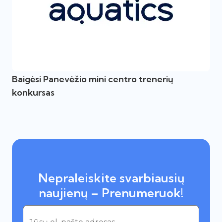
Baigėsi Panevėžio mini centro trenerių
konkursas
Nepraleiskite svarbiausių
naujienų – Prenumeruok!