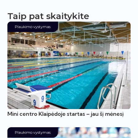
Taip pat skaitykite
Plaukimo vystymas
Mini centro Klaipėdoje startas – jau šį mėnesį
Plaukimo vystymas