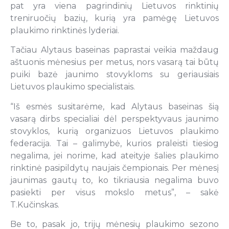
pat yra viena pagrindinių Lietuvos rinktinių
treniruočių bazių, kurią yra pamėgę Lietuvos
plaukimo rinktinės lyderiai.
Tačiau Alytaus baseinas paprastai veikia maždaug
aštuonis mėnesius per metus, nors vasarą tai būtų
puiki bazė jaunimo stovykloms su geriausiais
Lietuvos plaukimo specialistais.
“Iš esmės susitarėme, kad Alytaus baseinas šią
vasarą dirbs specialiai dėl perspektyvaus jaunimo
stovyklos, kurią organizuos Lietuvos plaukimo
federacija. Tai – galimybė, kurios praleisti tiesiog
negalima, jei norime, kad ateityje šalies plaukimo
rinktinė pasipildytų naujais čempionais. Per mėnesį
jaunimas gautų to, ko tikriausia negalima buvo
pasiekti per visus mokslo metus”, – sakė
T.Kučinskas.
Be to, pasak jo, trijų mėnesių plaukimo sezono