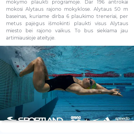
mokymo plaukti programoje. Dar 196 antrokai
mokosi Alytaus rajono mokyklose. Alytaus 50 m
baseinas, kuriame dirba 6 plaukimo treneriai, per
metus pajėgus išmokinti plaukti visus Alytaus
miesto bei rajono vaikus. To bus siekiama jau
artimiausioje ateityje.