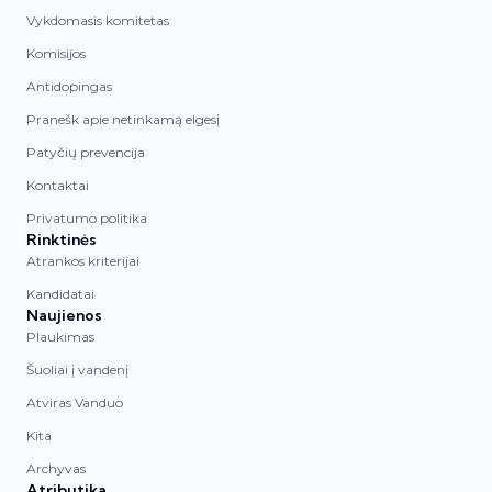
Vykdomasis komitetas
Komisijos
Antidopingas
Pranešk apie netinkamą elgesį
Patyčių prevencija
Kontaktai
Privatumo politika
Rinktinės
Atrankos kriterijai
Kandidatai
Naujienos
Plaukimas
Šuoliai į vandenį
Atviras Vanduo
Kita
Archyvas
Atributika