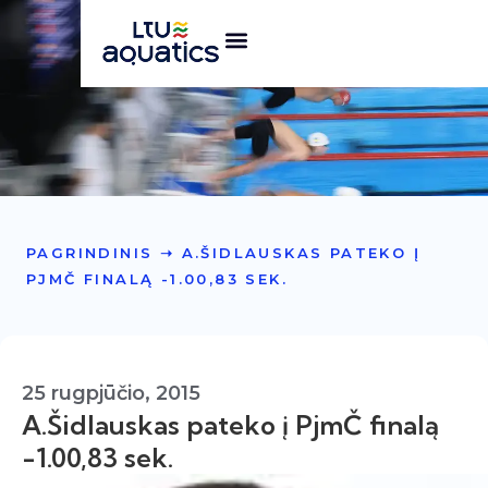
PAGRINDINIS
➝
A.ŠIDLAUSKAS PATEKO Į
PJMČ FINALĄ -1.00,83 SEK.
25 rugpjūčio, 2015
A.Šidlauskas pateko į PjmČ finalą
-1.00,83 sek.