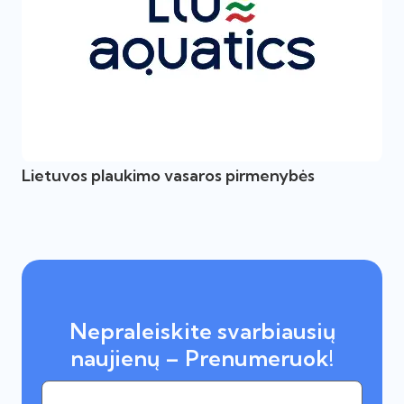
Lietuvos plaukimo vasaros pirmenybės
Nepraleiskite svarbiausių
naujienų – Prenumeruok!