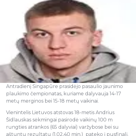
Antradienį Singapūre prasidėjo pasaulio jaunimo
plaukimo čempionatas, kuriame dalyvauja 14-17
metų merginos bei 15-18 metų vaikinai.
Vienintelis Lietuvos atstovas 18-metis Andrius
Šidlauskas sėkmingai pasirodė vaikinų 100 m
rungties atrankos (65 dalyviai) varžybose bei su
aštuntu rezultatu (1.02,40 min.) pateko į pusfinalį.