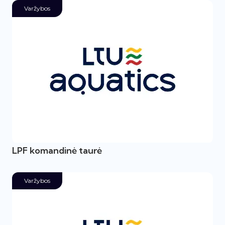
Varžybos
LPF komandinė taurė
Varžybos