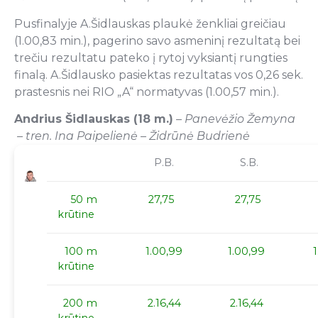
Pusfinalyje A.Šidlauskas plaukė ženkliai greičiau
(1.00,83 min.), pagerino savo asmeninį rezultatą bei
trečiu rezultatu pateko į rytoj vyksiantį rungties
finalą. A.Šidlausko pasiektas rezultatas vos 0,26 sek.
prastesnis nei RIO „A“ normatyvas (1.00,57 min.).
Andrius Šidlauskas (18 m.)
– Panevėžio Žemyna
– tren. Ina Paipelienė – Židrūnė Budrienė
P.B.
S.B.
50 m
27,75
27,75
krūtine
100 m
1.00,99
1.00,99
krūtine
200 m
2.16,44
2.16,44