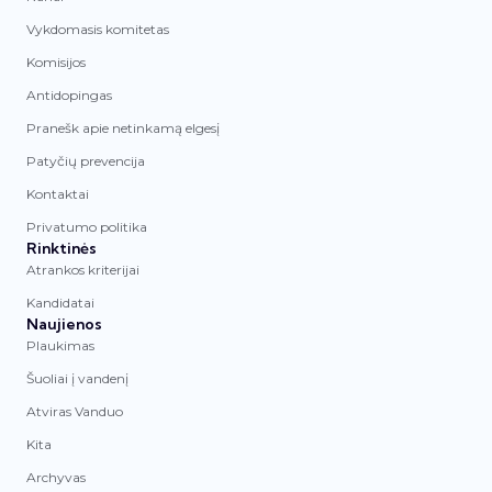
Vykdomasis komitetas
Komisijos
Antidopingas
Pranešk apie netinkamą elgesį
Patyčių prevencija
Kontaktai
Privatumo politika
Rinktinės
Atrankos kriterijai
Kandidatai
Naujienos
Plaukimas
Šuoliai į vandenį
Atviras Vanduo
Kita
Archyvas