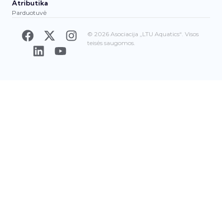
Atributika
Parduotuvė
© 2026 Asociacija „LTU Aquatics“. Visos
teisės saugomos.