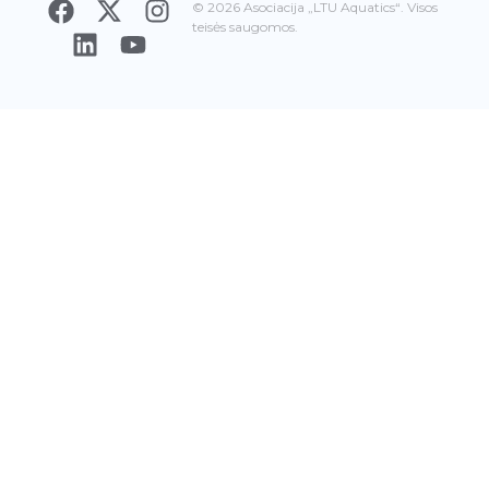
© 2026 Asociacija „LTU Aquatics“. Visos
teisės saugomos.