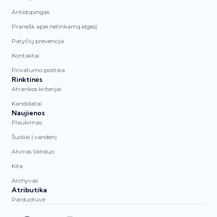
Antidopingas
Pranešk apie netinkamą elgesį
Patyčių prevencija
Kontaktai
Privatumo politika
Rinktinės
Atrankos kriterijai
Kandidatai
Naujienos
Plaukimas
Šuoliai į vandenį
Atviras Vanduo
Kita
Archyvas
Atributika
Parduotuvė