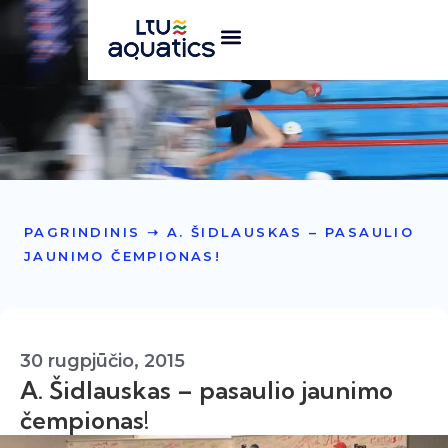
PAGRINDINIS
➝
A. ŠIDLAUSKAS – PASAULIO
JAUNIMO ČEMPIONAS!
30 rugpjūčio, 2015
A. Šidlauskas – pasaulio jaunimo
čempionas!