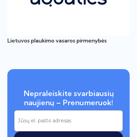
Lietuvos plaukimo vasaros pirmenybės
Nepraleiskite svarbiausių
naujienų – Prenumeruok!