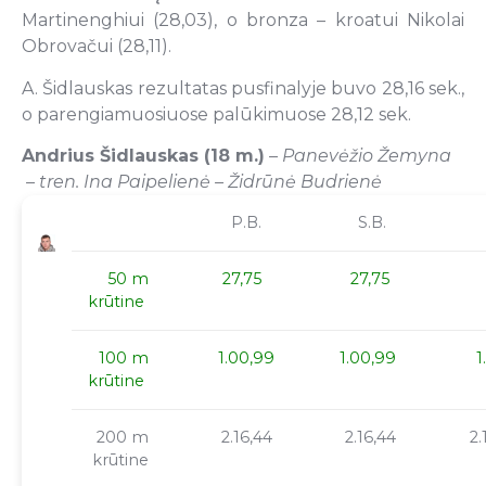
Martinenghiui (28,03), o bronza – kroatui Nikolai
Obrovačui (28,11).
A. Šidlauskas rezultatas pusfinalyje buvo 28,16 sek.,
o parengiamuosiuose palūkimuose 28,12 sek.
Andrius Šidlauskas (18 m.)
– Panevėžio Žemyna
– tren. Ina Paipelienė – Židrūnė Budrienė
P.B.
S.B.
50 m
27,75
27,75
krūtine
100 m
1.00,99
1.00,99
1
krūtine
200 m
2.16,44
2.16,44
2.
krūtine