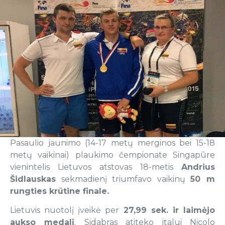
Pasaulio jaunimo (14-17 metų merginos bei 15-18
metų vaikinai) plaukimo čempionate Singapūre
vienintelis Lietuvos atstovas 18-metis
Andrius
Šidlauskas
sekmadienį triumfavo vaikinų
50 m
rungties krūtine finale.
Lietuvis nuotolį įveikė per
27,99 sek. ir laimėjo
aukso medalį
. Sidabras atiteko italui Nicolo