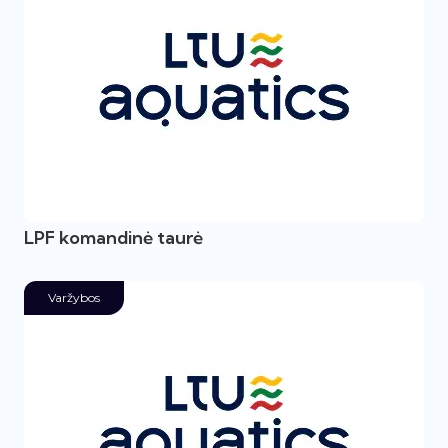
LPF komandinė taurė
Varžybos