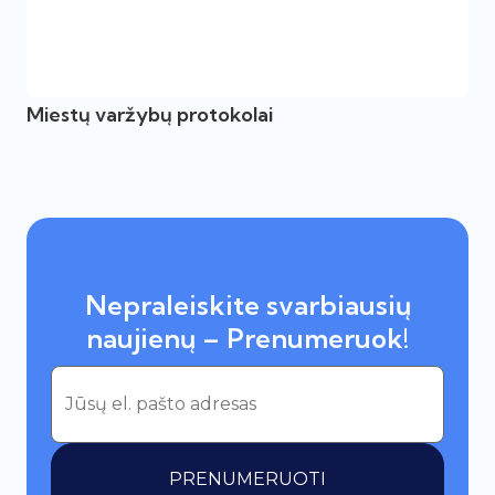
Miestų varžybų protokolai
Nepraleiskite svarbiausių
naujienų – Prenumeruok!
PRENUMERUOTI