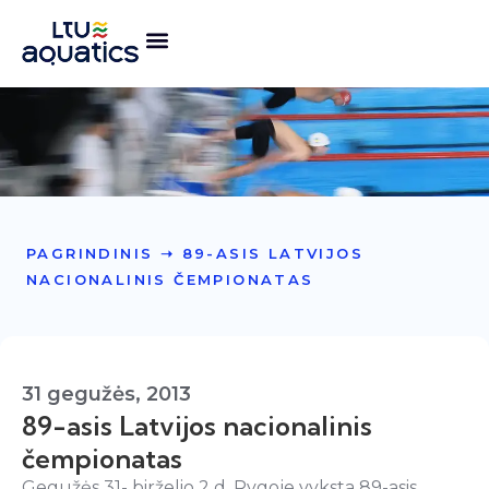
PAGRINDINIS
➝
89-ASIS LATVIJOS
NACIONALINIS ČEMPIONATAS
31 gegužės, 2013
89-asis Latvijos nacionalinis
čempionatas
Gegužės 31- birželio 2 d. Rygoje vyksta 89-asis