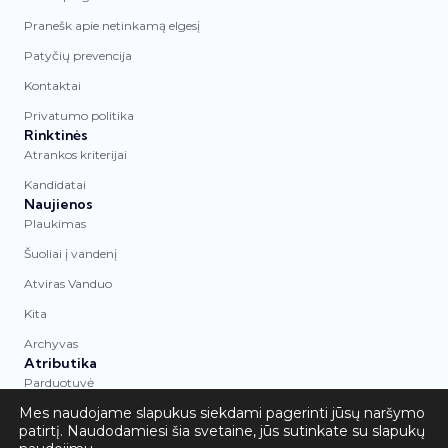
Pranešk apie netinkamą elgesį
Patyčių prevencija
Kontaktai
Privatumo politika
Rinktinės
Atrankos kriterijai
Kandidatai
Naujienos
Plaukimas
Šuoliai į vandenį
Atviras Vanduo
Kita
Archyvas
Atributika
Parduotuvė
Mes naudojame slapukus siekdami pagerinti jūsų naršymo
© 2026 Asociacija „LTU Aquatics“. Visos
patirtį. Naudodamiesi šia svetaine, jūs sutinkate su slapukų
teisės saugomos.