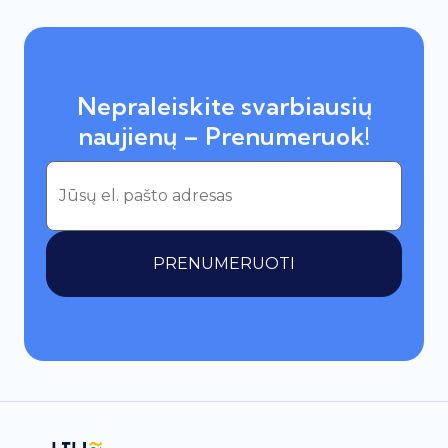
Nepraleiskite svarbiausių
naujienų – Prenumeruok!
PRENUMERUOTI