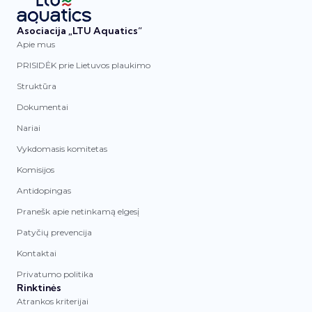
Asociacija „LTU Aquatics“
Apie mus
PRISIDĖK prie Lietuvos plaukimo
Struktūra
Dokumentai
Nariai
Vykdomasis komitetas
Komisijos
Antidopingas
Pranešk apie netinkamą elgesį
Patyčių prevencija
Kontaktai
Privatumo politika
Rinktinės
Atrankos kriterijai