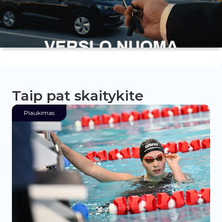
Taip pat skaitykite
Plaukimas