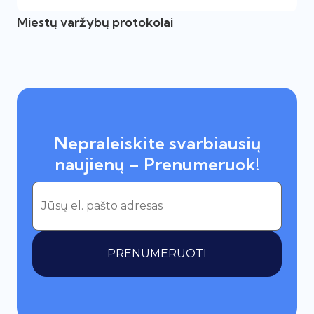
Miestų varžybų protokolai
Nepraleiskite svarbiausių
naujienų – Prenumeruok!
PRENUMERUOTI