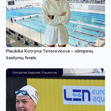
Plaukikė Kotryna Teterevkova – olimpinių
žaidynių finale
Olimpinės žaidynės
,
Plaukimas