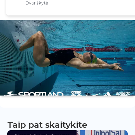
Dvariškytė
Taip pat skaitykite