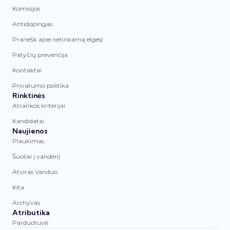
Komisijos
Antidopingas
Pranešk apie netinkamą elgesį
Patyčių prevencija
Kontaktai
Privatumo politika
Rinktinės
Atrankos kriterijai
Kandidatai
Naujienos
Plaukimas
Šuoliai į vandenį
Atviras Vanduo
Kita
Archyvas
Atributika
Parduotuvė