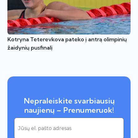
Kotryna Teterevkova pateko į antrą olimpinių
žaidynių pusfinalį
Nepraleiskite svarbiausių
naujienų – Prenumeruok!