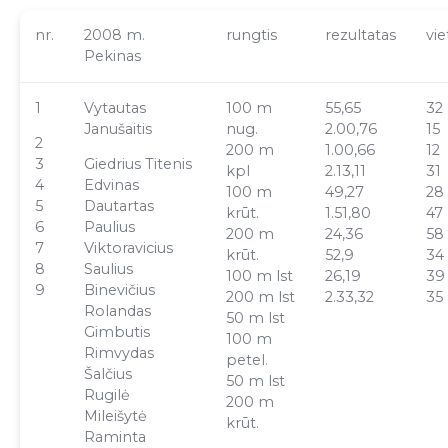
nr.
2008 m.
rungtis
rezultatas
vie
Pekinas
1
Vytautas
100 m
55,65
32
Janušaitis
nug.
2.00,76
15
2
200 m
1.00,66
12
3
Giedrius Titenis
kpl
2.13,11
31
4
Edvinas
100 m
49,27
28
5
Dautartas
krūt.
1.51,80
47
6
Paulius
200 m
24,36
58
7
Viktoravicius
krūt.
52,9
34
8
Saulius
100 m lst
26,19
39
9
Binevičius
200 m lst
2.33,32
35
Rolandas
50 m lst
Gimbutis
100 m
Rimvydas
petel.
Šalčius
50 m lst
Rugilė
200 m
Mileišytė
krūt.
Raminta