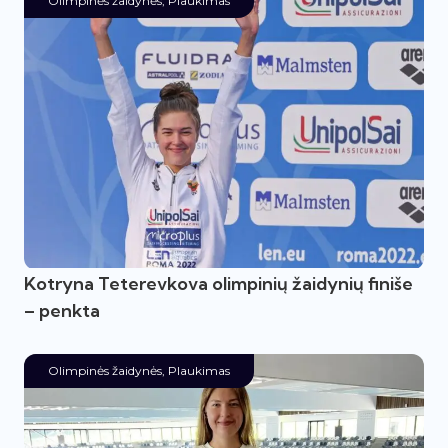
Olimpinės žaidynės
,
Plaukimas
Kotryna Teterevkova olimpinių žaidynių finiše
– penkta
Olimpinės žaidynės
,
Plaukimas