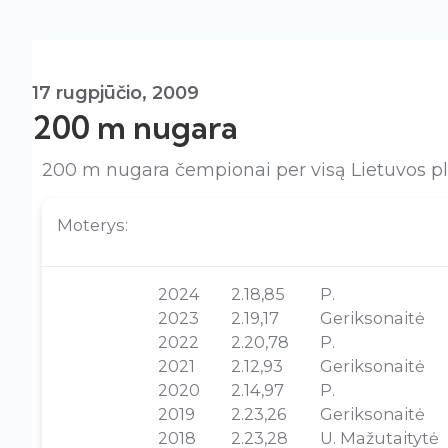
17 rugpjūčio, 2009
200 m nugara
200 m nugara čempionai per visą Lietuvos pla
Moterys:
2024
2.18,85
P.
2023
2.19,17
Geriksonaitė
2022
2.20,78
P.
2021
2.12,93
Geriksonaitė
2020
2.14,97
P.
2019
2.23,26
Geriksonaitė
2018
2.23,28
U. Mažutaitytė