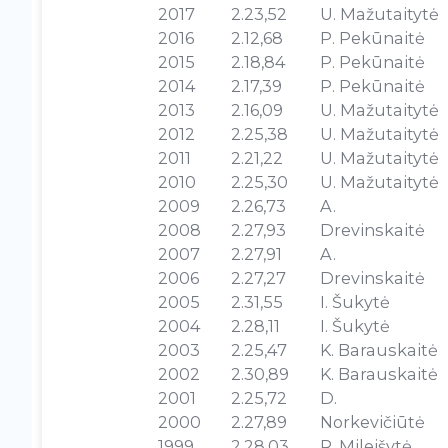
2017
2.23,52
U. Mažutaitytė
2016
2.12,68
P. Pekūnaitė
2015
2.18,84
P. Pekūnaitė
2014
2.17,39
P. Pekūnaitė
2013
2.16,09
U. Mažutaitytė
2012
2.25,38
U. Mažutaitytė
2011
2.21,22
U. Mažutaitytė
2010
2.25,30
U. Mažutaitytė
2009
2.26,73
A.
2008
2.27,93
Drevinskaitė
2007
2.27,91
A.
2006
2.27,27
Drevinskaitė
2005
2.31,55
I. Šukytė
2004
2.28,11
I. Šukytė
2003
2.25,47
K. Barauskaitė
2002
2.30,89
K. Barauskaitė
2001
2.25,72
D.
2000
2.27,89
Norkevičiūtė
1999
2.28,03
R. Mileišytė