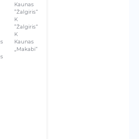
Kaunas
”Žalgiris“
K
”Žalgiris“
K
us
Kaunas
„Makabi“
us