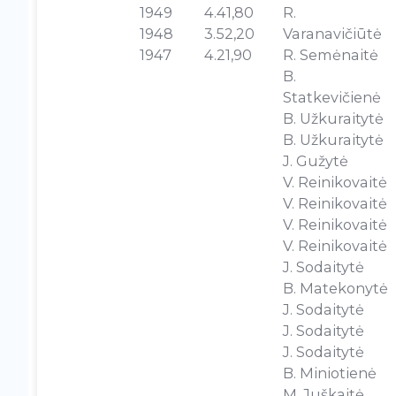
1949
4.41,80
R.
1948
3.52,20
Varanavičiūtė
1947
4.21,90
R. Semėnaitė
B.
Statkevičienė
B. Užkuraitytė
B. Užkuraitytė
J. Gužytė
V. Reinikovaitė
V. Reinikovaitė
V. Reinikovaitė
V. Reinikovaitė
J. Sodaitytė
B. Matekonytė
J. Sodaitytė
J. Sodaitytė
J. Sodaitytė
B. Miniotienė
M. Juškaitė