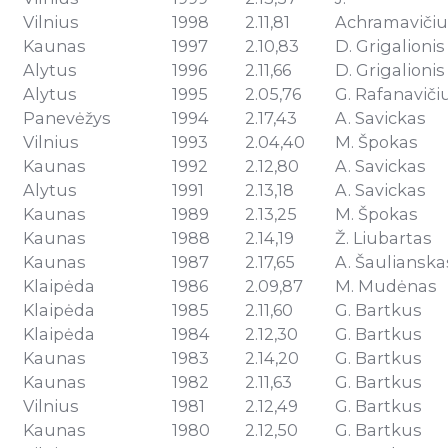
Vilnius
1998
2.11,81
Achramavičiu
Kaunas
1997
2.10,83
D. Grigalionis
Alytus
1996
2.11,66
D. Grigalionis
Alytus
1995
2.05,76
G. Rafanaviči
Panevėžys
1994
2.17,43
A. Savickas
Vilnius
1993
2.04,40
M. Špokas
Kaunas
1992
2.12,80
A. Savickas
Alytus
1991
2.13,18
A. Savickas
Kaunas
1989
2.13,25
M. Špokas
Kaunas
1988
2.14,19
Ž. Liubartas
Kaunas
1987
2.17,65
A. Šaulianska
Klaipėda
1986
2.09,87
M. Mudėnas
Klaipėda
1985
2.11,60
G. Bartkus
Klaipėda
1984
2.12,30
G. Bartkus
Kaunas
1983
2.14,20
G. Bartkus
Kaunas
1982
2.11,63
G. Bartkus
Vilnius
1981
2.12,49
G. Bartkus
Kaunas
1980
2.12,50
G. Bartkus