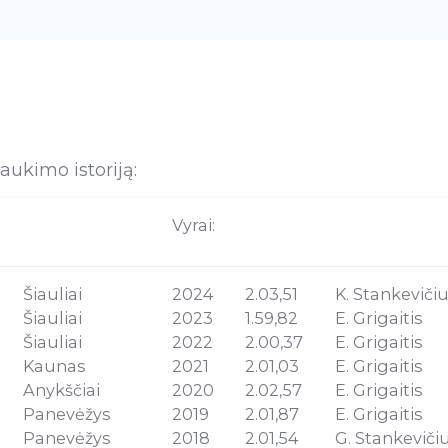
ukimo istoriją:
Vyrai:
Šiauliai
2024
2.03,51
K. Stankeviči
Šiauliai
2023
1.59,82
E. Grigaitis
Šiauliai
2022
2.00,37
E. Grigaitis
Kaunas
2021
2.01,03
E. Grigaitis
Anykščiai
2020
2.02,57
E. Grigaitis
Panevėžys
2019
2.01,87
E. Grigaitis
Panevėžys
2018
2.01,54
G. Stankeviči