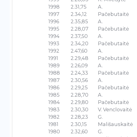
1998
2.31,75
A.
1997
2.34,12
Pačebutaitė
1996
2.35,85
A.
1995
2.28,07
Pačebutaitė
1994
2.37,50
A.
1993
2.34,20
Pačebutaitė
1992
2.47,60
A.
1991
2.29,48
Pačebutaitė
1989
2.26,09
A.
1988
2.24,33
Pačebutaitė
1987
2.30,56
A.
1986
2.29,25
Pačebutaitė
1985
2.28,70
A.
1984
2.29,80
Pačebutaitė
1983
2.30,30
V. Venclovaitė
1982
2.28,23
G.
1981
2.30,15
Mališauskaitė
1980
2.32,60
G.