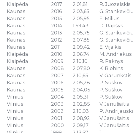
Klaipėda
2017
2.01,81
R. Juozelskis
Kaunas
2016
2.03,65
G. Stankeviči
Kaunas
2015
2.05,95
E. Milius
Kaunas
2014
1.59,43
D. Rapšys
Kaunas
2013
2.05,75
G. Stankeviči
Kaunas
2012
2.07,85
G. Stankeviči
Kaunas
2011
2.09,42
E. Vijaikis
Klaipėda
2010
2.06,74
M. Andriekus
Klaipėda
2009
2.10,10
R. Paknys
Kaunas
2008
2.07,80
K. Blohins
Kaunas
2007
2.10,65
V. Garunkštis
Kaunas
2006
2.05,28
P. Suškov
Kaunas
2005
2.04,05
P. Suškov
Vilnius
2004
2.05,31
P. Suškov
Vilnius
2003
2.02,85
V. Janušaitis
Vilnius
2002
2.10,03
P. Andrijausk
Vilnius
2001
2.08,92
V. Janušaitis
Vilnius
2000
2.09,17
V. Janušaitis
Vilnius
1999
2.13,57
J.