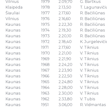
Vilnius
1979
2.09,70
G. Bartkus
Klaipėda
1978
2.13,50
T. Lagunaviči
Šiauliai
1977
2.17,60
R. Bačiliūnas
Vilnius
1976
2.16,60
R. Bačiliūnas
Kaunas
1975
2.22,30
R. Bačiliūnas
Kaunas
1974
2.19,30
R. Bačiliūnas
Kaunas
1973
2.20,10
R. Bačiliūnas
Kaunas
1972
2.18,40
K. Jurgeleviči
Kaunas
1971
2.17,60
V. Tiknius
Kaunas
1970
2.21,00
V. Tiknius
Kaunas
1969
2.21,90
V. Tiknius
Kaunas
1968
2.24,20
V. Tiknius
Kaunas
1967
2.23,90
V. Tiknius
Kaunas
1966
2.22,50
V. Tiknius
Kaunas
1965
2.24,80
V. Tiknius
Kaunas
1964
2.28,00
V. Tiknius
Kaunas
1963
2.30,00
V. Tiknius
Kaunas
1962
2.33,80
V. Tubis
Kaunas
1951
3.06,00
R. Vidmantas