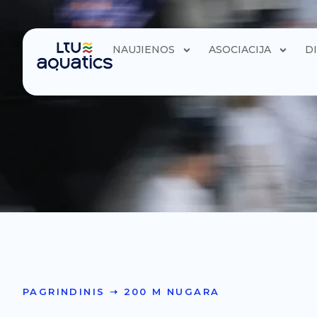
NAUJIENOS
ASOCIACIJA
D
PAGRINDINIS
➝
200 M NUGARA