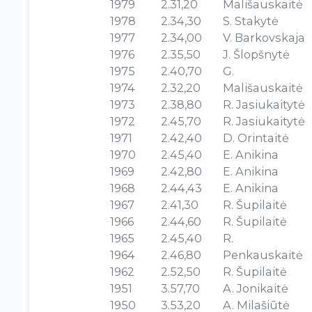
1979
2.31,20
Mališauskaitė
1978
2.34,30
S. Stakytė
1977
2.34,00
V. Barkovskaja
1976
2.35,50
J. Šlopšnytė
1975
2.40,70
G.
1974
2.32,20
Mališauskaitė
1973
2.38,80
R. Jasiukaitytė
1972
2.45,70
R. Jasiukaitytė
1971
2.42,40
D. Orintaitė
1970
2.45,40
E. Anikina
1969
2.42,80
E. Anikina
1968
2.44,43
E. Anikina
1967
2.41,30
R. Šupilaitė
1966
2.44,60
R. Šupilaitė
1965
2.45,40
R.
1964
2.46,80
Penkauskaitė
1962
2.52,50
R. Šupilaitė
1951
3.57,70
A. Jonikaitė
1950
3.53,20
A. Milašiūtė