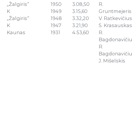
„Žalgiris“
1950
3.08,50
R.
K
1949
3.15,60
Gruntmejeris
„Žalgiris“
1948
3.32,20
V. Ratkevičius
K
1947
3.21,90
S. Krasauskas
Kaunas
1931
4.53,60
R.
Bagdonaviči
R.
Bagdonaviči
J. Mišelskis