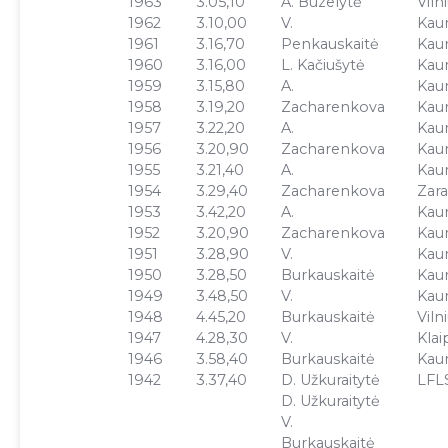
1963
3.05,10
A. Buzelytė
Viln
1962
3.10,00
V.
Kau
1961
3.16,70
Penkauskaitė
Kau
1960
3.16,00
L. Kačiušytė
Kau
1959
3.15,80
A.
Kau
1958
3.19,20
Zacharenkova
Kau
1957
3.22,20
A.
Kau
1956
3.20,90
Zacharenkova
Kau
1955
3.21,40
A.
Kau
1954
3.29,40
Zacharenkova
Zara
1953
3.42,20
A.
Kau
1952
3.20,90
Zacharenkova
Kau
1951
3.28,90
V.
Kau
1950
3.28,50
Burkauskaitė
Kau
1949
3.48,50
V.
Kau
1948
4.45,20
Burkauskaitė
Viln
1947
4.28,30
V.
Klai
1946
3.58,40
Burkauskaitė
Kau
1942
3.37,40
D. Užkuraitytė
LFL
D. Užkuraitytė
V.
Burkauskaitė