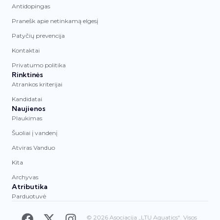
Antidopingas
Pranešk apie netinkamą elgesį
Patyčių prevencija
Kontaktai
Privatumo politika
Rinktinės
Atrankos kriterijai
Kandidatai
Naujienos
Plaukimas
Šuoliai į vandenį
Atviras Vanduo
Kita
Archyvas
Atributika
Parduotuvė
© 2026 Asociacija „LTU Aquatics“. Visos