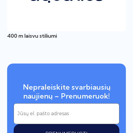
400 m laisvu stiliumi
Nepraleiskite svarbiausių
naujienų – Prenumeruok!