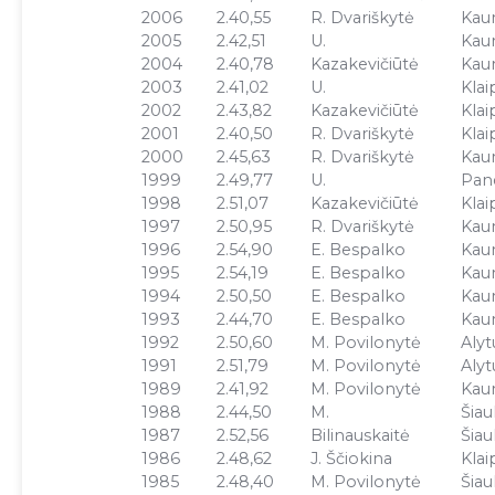
2006
2.40,55
R. Dvariškytė
Kau
2005
2.42,51
U.
Kau
2004
2.40,78
Kazakevičiūtė
Kau
2003
2.41,02
U.
Klai
2002
2.43,82
Kazakevičiūtė
Klai
2001
2.40,50
R. Dvariškytė
Klai
2000
2.45,63
R. Dvariškytė
Kau
1999
2.49,77
U.
Pan
1998
2.51,07
Kazakevičiūtė
Klai
1997
2.50,95
R. Dvariškytė
Kau
1996
2.54,90
E. Bespalko
Kau
1995
2.54,19
E. Bespalko
Kau
1994
2.50,50
E. Bespalko
Kau
1993
2.44,70
E. Bespalko
Kau
1992
2.50,60
M. Povilonytė
Alyt
1991
2.51,79
M. Povilonytė
Alyt
1989
2.41,92
M. Povilonytė
Kau
1988
2.44,50
M.
Šiaul
1987
2.52,56
Bilinauskaitė
Šiaul
1986
2.48,62
J. Ščiokina
Klai
1985
2.48,40
M. Povilonytė
Šiaul