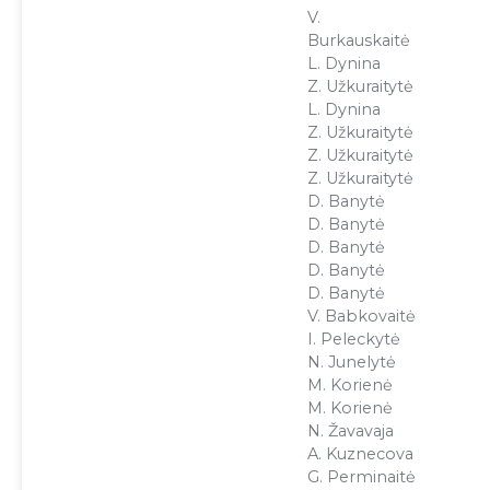
V.
Burkauskaitė
L. Dynina
Z. Užkuraitytė
L. Dynina
Z. Užkuraitytė
Z. Užkuraitytė
Z. Užkuraitytė
D. Banytė
D. Banytė
D. Banytė
D. Banytė
D. Banytė
V. Babkovaitė
I. Peleckytė
N. Junelytė
M. Korienė
M. Korienė
N. Žavavaja
A. Kuznecova
G. Perminaitė