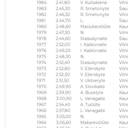
1984
2.41,80
V. Kučiakienė
Viln
1983
2.45,30
R. Smetonytė
Šiaul
1982
2.46,32
R. Smetonytė
Viln
1981
2.44,70
L.
Šiaul
1980
2.48,60
Maciukevičiūtė
Kau
1979
2.47,30
N.
Viln
1978
2.44,60
Stasiukynaitė
Šiaul
1977
2.52,00
I. Kaškonaitė
Viln
1976
2.49,20
I. Kaškonaitė
Viln
1975
2.48,30
N.
Viln
1974
2.52,40
Stasiukynaitė
Viln
1973
2.52,80
V. Ežerskytė
Viln
1972
2.52,30
V. Ežerskytė
Viln
1971
2.51,50
V. Uktverytė
Viln
1970
2.49,90
A. Slovikaitė
Viln
1969
2.59,90
A. Buzelytė
Kau
1968
3.00,90
L. Vanagaitė
Kau
1967
2.54,40
A. Tučiūtė
Viln
1966
2.57,80
L. Vanagaitė
Viln
1965
3.05,00
N.
Viln
1964
3.06,60
Makarevičiūtė
Kau