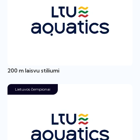
200 m laisvu stiliumi
Lietuvos čempionai