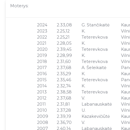
Moterys:
2024
2.33,08
G. Stančikaitė
Kau
2023
2.25,12
K.
Viln
2022
2.25,21
Teterevkova
Viln
2021
2.28,05
K.
Viln
2020
2.39,45
Teterevkova
Kau
2019
2.28,99
K.
Viln
2018
2.31,60
Teterevkova
Viln
2017
2.37,68
A. Šeleikaitė
Pan
2016
2.35,29
K.
Kau
2015
2.35,46
Teterevkova
Pan
2014
2.32,74
K.
Viln
2013
2.38,58
Teterevkova
Kau
2012
2.37,68
V.
Kau
2011
2.31,81
Labanauskaitė
Viln
2010
2.37,28
U.
Viln
2009
2.39,19
Kazakevičiūtė
Kau
2008
2.36,70
V.
Viln
2007
2.40,14
Labanauskaitė
Kau