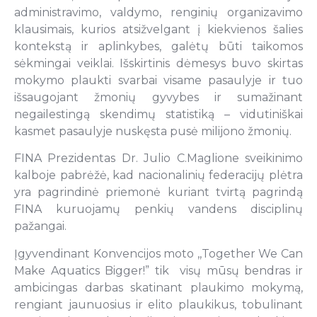
administravimo, valdymo, renginių organizavimo
klausimais, kurios atsižvelgant į kiekvienos šalies
kontekstą ir aplinkybes, galėtų būti taikomos
sėkmingai veiklai. Išskirtinis dėmesys buvo skirtas
mokymo plaukti svarbai visame pasaulyje ir tuo
išsaugojant žmonių gyvybes ir sumažinant
negailestingą skendimų statistiką – vidutiniškai
kasmet pasaulyje nuskęsta pusė milijono žmonių.
FINA Prezidentas Dr. Julio C.Maglione sveikinimo
kalboje pabrėžė, kad nacionalinių federacijų plėtra
yra pagrindinė priemonė kuriant tvirtą pagrindą
FINA kuruojamų penkių vandens disciplinų
pažangai.
Įgyvendinant Konvencijos moto ,,Together We Can
Make Aquatics Bigger!” tik visų mūsų bendras ir
ambicingas darbas skatinant plaukimo mokymą,
rengiant jaunuosius ir elito plaukikus, tobulinant