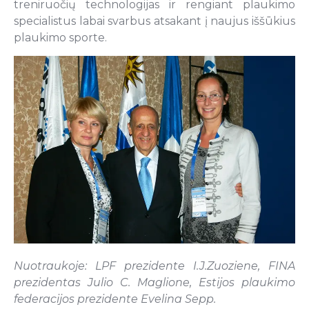
treniruočių technologijas ir rengiant plaukimo
specialistus labai svarbus atsakant į naujus iššūkius
plaukimo sporte.
Nuotraukoje: LPF prezidente I.J.Zuoziene, FINA
prezidentas Julio C. Maglione, Estijos plaukimo
federacijos prezidente Evelina Sepp.