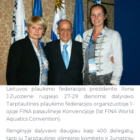
Lietuvos plaukimo federacijos prezidentė Ilona
J.Zuozienė rugsėjo 27-29 dienomis dalyvavo
Tarptautinės plaukimo federacijos organizuotoje 1-
ojoje FINA pasaulinėje Konvencijoje (1st FINA World
Aquatics Convention).
Renginyje dalyvavo daugiau kaip 400 delegatų,
tarp jų Tarptautinio olimpinio komiteto ir Jungtinių