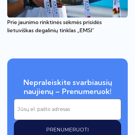
Prie jaunimo rinktinės sėkmės prisidės
lietuviškas degalinių tinklas „EMSI“
Nepraleiskite svarbiausių
naujienų – Prenumeruok!
PRENUMERUOTI