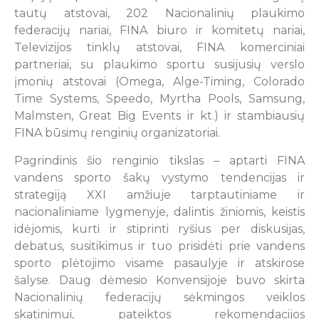
tautų atstovai, 202 Nacionalinių plaukimo
federacijų nariai, FINA biuro ir komitetų nariai,
Televizijos tinklų atstovai, FINA komerciniai
partneriai, su plaukimo sportu susijusių verslo
įmonių atstovai (Omega, Alge-Timing, Colorado
Time Systems, Speedo, Myrtha Pools, Samsung,
Malmsten, Great Big Events ir kt.) ir stambiausių
FINA būsimų renginių organizatoriai.
Pagrindinis šio renginio tikslas – aptarti FINA
vandens sporto šakų vystymo tendencijas ir
strategiją XXI amžiuje tarptautiniame ir
nacionaliniame lygmenyje, dalintis žiniomis, keistis
idėjomis, kurti ir stiprinti ryšius per diskusijas,
debatus, susitikimus ir tuo prisidėti prie vandens
sporto plėtojimo visame pasaulyje ir atskirose
šalyse. Daug dėmesio Konvensijoje buvo skirta
Nacionalinių federacijų sėkmingos veiklos
skatinimui, pateiktos rekomendacijos