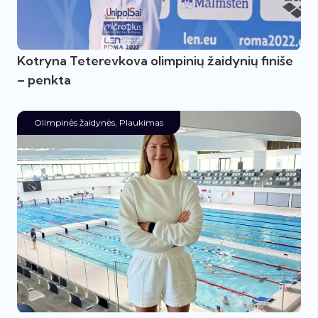
Kotryna Teterevkova olimpinių žaidynių finiše
– penkta
Olimpinės žaidynės
,
Plaukimas