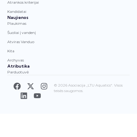
Atrankos kriterijai
Kandidatai
Naujienos
Plaukimas
Šuoliai į vandenį
Atviras Vanduo
Kita
Archyvas
Atributika
Parduotuvė
© 2026 Asociacija „LTU Aquatics“. Visos
teisės saugomos.