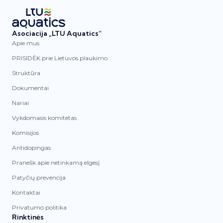
Asociacija „LTU Aquatics“
Apie mus
PRISIDĖK prie Lietuvos plaukimo
Struktūra
Dokumentai
Nariai
Vykdomasis komitetas
Komisijos
Antidopingas
Pranešk apie netinkamą elgesį
Patyčių prevencija
Kontaktai
Privatumo politika
Rinktinės