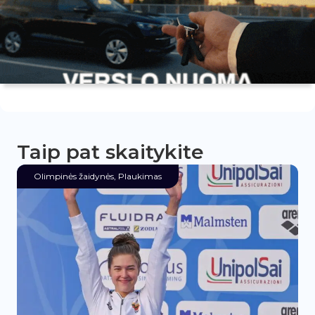
Taip pat skaitykite
Olimpinės žaidynės
,
Plaukimas