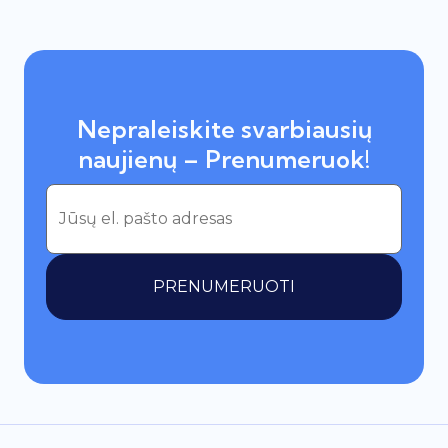
Nepraleiskite svarbiausių
naujienų – Prenumeruok!
PRENUMERUOTI