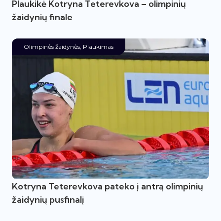
Plaukikė Kotryna Teterevkova – olimpinių
žaidynių finale
Olimpinės žaidynės
,
Plaukimas
Kotryna Teterevkova pateko į antrą olimpinių
žaidynių pusfinalį