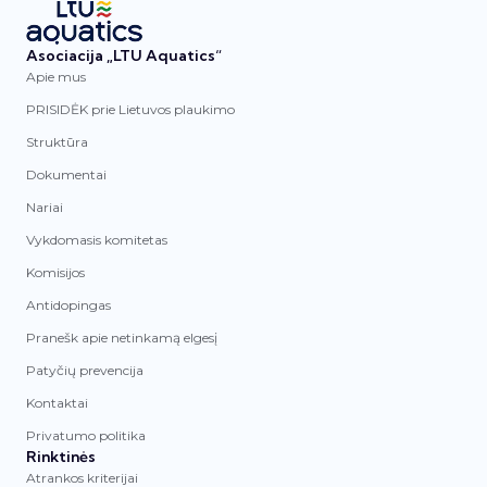
Asociacija „LTU Aquatics“
Apie mus
PRISIDĖK prie Lietuvos plaukimo
Struktūra
Dokumentai
Nariai
Vykdomasis komitetas
Komisijos
Antidopingas
Pranešk apie netinkamą elgesį
Patyčių prevencija
Kontaktai
Privatumo politika
Rinktinės
Atrankos kriterijai